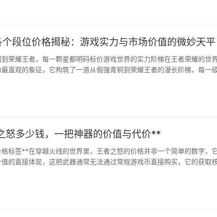
，抱着排位赛的稳健心态···
各个段位价格揭秘：游戏实力与市场价值的微妙天平
铜到荣耀王者，每一颗星都明码标价游戏世界的实力阶梯在王者荣耀的世
力最直观的象征，它构筑了一道从倔强青铜到荣耀王者的漫长阶梯，每一
技巧与心血，然而，并非所有玩家都有足够的精力或能力攀登至顶···
者之怒多少钱，一把神器的价值与代价**
价格标签**在穿越火线的世界里，王者之怒的价格并非一个简单的数字，
价值的直接体现，这把武器通常无法通过常规游戏币直接购买，它的获取
奖活动，特别是王者轮回或类似的限定宝箱，想要拥有它···