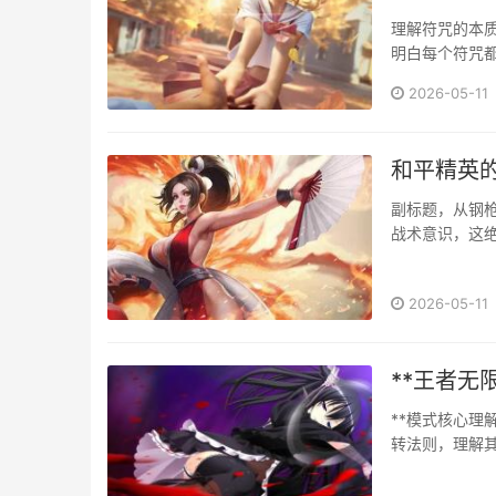
理解符咒的本
明白每个符咒
数值，治疗符
2026-05-11
手册或社区攻
工具，在电脑端玩
和平精英
副标题，从钢
战术意识，这
择，是提前驱
名精通的玩家
2026-05-11
资源与地形优劣纳
**王者无
**模式核心理
转法则，理解其
极大压缩，金
转，在这里，