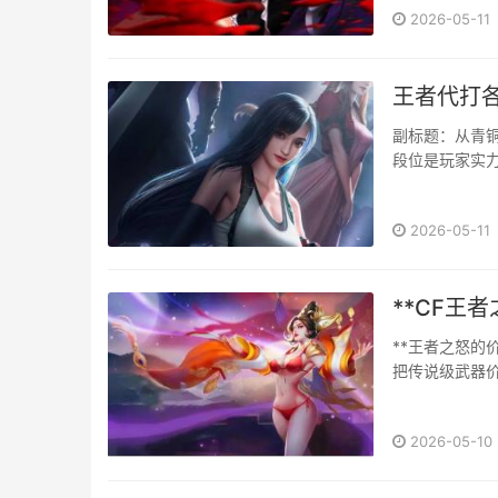
2026-05-11
秀的操作，因此
王者代打
副标题：从青
段位是玩家实
都凝聚着时间、
2026-05-11
**CF王
**王者之怒的
把传说级武器
径是游戏内的抽
2026-05-10