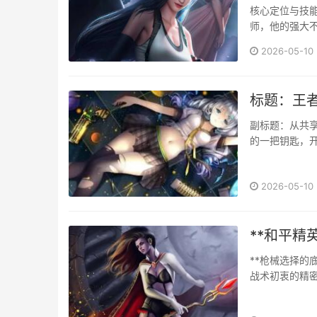
核心定位与技
师，他的强大
被动技能引燃
2026-05-10
技能东风浩荡，是
标题：王
副标题：从共
的一把钥匙，
或社交绑定紧密
2026-05-10
**和平精
**枪械选择的
战术初衷的精
求栓狙的致命
激战，还是远距