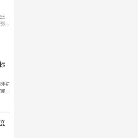
找坐
一张现
者荣
标
混沌初
技能的
··
度