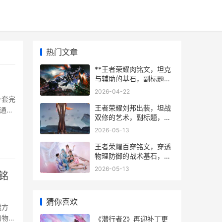
热门文章
**王者荣耀肉铭文，坦克
与辅助的基石，副标题，
坦度与功能的终极抉择**
2026-04-22
一套完
王者荣耀刘邦出装，坦战
通常
双修的艺术，副标题，掌
的法术
控全局的节奏大师
2026-05-13
而追
王者荣耀百穿铭文，穿透
物理防御的战术基石，副
标题，一套铭文背后的全
2026-05-13
铭
局博弈
猜你喜欢
透方
的物理
《潜行者2》再迎补丁更