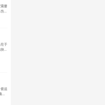
家需要
系伤害
究游戏
的绘制
先在于
略抉
局，一
队伍的
一套运
奏被
发与反
眼花缭