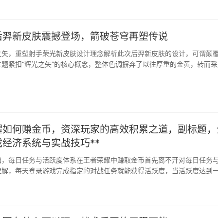
后羿新皮肤震撼登场，箭破苍穹再塑传说
之矢，重塑射手荣光新皮肤设计理念解析此次后羿新皮肤的设计，可谓颠
题紧扣“辉光之矢”的核心概念，整体色调摒弃了以往厚重的金黄，转而采
感的银白与流光蓝作为主基调，后羿的战甲仿佛···
荣耀如何赚金币，资深玩家的高效积累之道，副标题，
经济系统与实战技巧**
础，每日任务与活跃度体系在王者荣耀中赚取金币首先离不开对每日任务
理解，每天登录游戏完成指定的对战任务就能获得活跃度，当活跃度达到
，这些宝箱里包含着可观的金币奖励，这是最稳定也是···