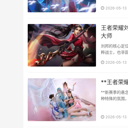
穿透属性，因
2026-05-13
速度或移速，
雄，尤其是战士
王者荣耀
大师
刘邦的核心定
粹战士，也非
必须紧紧围绕
2026-05-13
态，并能在关键
**王者荣
**新赛季的悬
种特殊的氛围
信号意味着新赛
2026-05-13