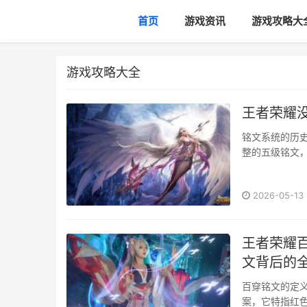
首页
游戏资讯
游戏攻略大
游戏攻略大全
王者荣耀
铭文系统的历
整的五级铭文，
是指在大多数
吸血铭文“贪婪
2026-05-13
求更具爆发性的“
王者荣耀
文背后的
百穿铭文的定
案，它特指红