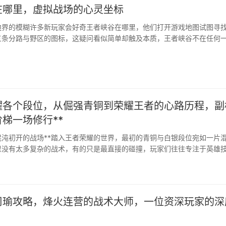
在哪里，虚拟战场的心灵坐标
边界的模糊许多新玩家会好奇王者峡谷在哪里，他们打开游戏地图试图寻
三条分路与野区的图标，这疑问看似简单却触及本质，王者峡谷不在任何
存在于服务器数据流中，在每一次点击确认的瞬间，在每一声“欢迎来到王
它是数字构建的竞技场，是千万玩家意识···
荣耀各个段位，从倔强青铜到荣耀王者的心路历程，副
梯一场修行**
混沌初开的战场**踏入王者荣耀的世界，最初的青铜与白银段位宛如一片
里没有太多复杂的战术，有的只是最直接的碰撞，玩家们往往专注于英雄
对手的瞬间快感，地图上的资源仿佛无穷无尽，团战的发生充满随机性，·
周瑜攻略，烽火连营的战术大师，一位资深玩家的深