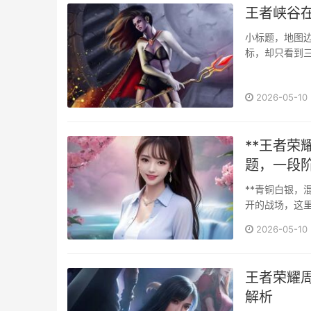
王者峡谷
小标题，地图
标，却只看到
实地图上，它
耀”的语音里，
2026-05-10
**王者
题，一段阶
**青铜白银，
开的战场，这
释放，享受击败
2026-05-10
王者荣耀
解析