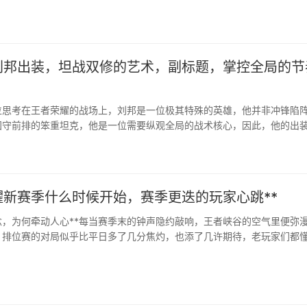
此被玩家们形象地称为百穿，它通常与蓝色的狩猎或隐匿铭文搭配，以兼
这套铭文的核心价值在于其提供的巨额固定物理穿透，使其成为众多物理
和刺客的通用选择。前期压制的战略优势百穿铭文最强大的时···
刘邦出装，坦战双修的艺术，副标题，掌控全局的节
位思考在王者荣耀的战场上，刘邦是一位极其特殊的英雄，他并非冲锋陷
固守前排的笨重坦克，他是一位需要纵观全局的战术核心，因此，他的出
其核心机制展开，刘邦的大招是全图传送，这意味着他需要时刻关注队友
时刻降临战场，扭转战局···
耀新赛季什么时候开始，赛季更迭的玩家心跳**
念，为何牵动人心**每当赛季末的钟声隐约敲响，王者峡谷的空气里便弥
，排位赛的对局似乎比平日多了几分焦灼，也添了几许期待，老玩家们都
季的脚步近了，关于新赛季什么···