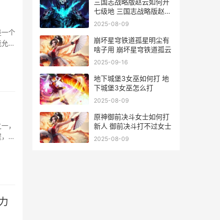
三国志战略版赵云如何开
七级地 三国志战略版赵云
冲锋陷阵
2025-08-09
是一个
崩坏星穹铁道孤星明尘有
能允许
啥子用 崩坏星穹铁道孤云
字迷雾
2025-09-16
隐身的
地下城堡3女巫如何打 地
下城堡3女巫怎么打
2025-08-09
原神御前决斗女士如何打
之一，
新人 御前决斗打不过女士
程，更
2025-08-09
··
力