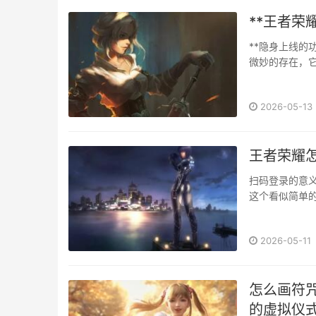
**王者荣
**隐身上线的
微妙的存在，
玩家在登录游
之中，它直接
2026-05-13
多元···
王者荣耀
扫码登录的意
这个看似简单
是连接现实社交
2026-05-11
怎么画符
的虚拟仪