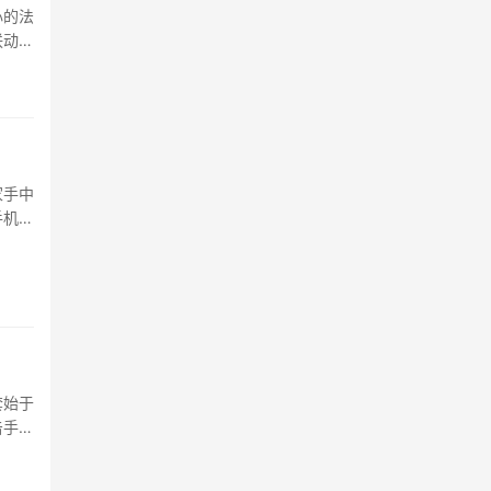
心的法
联动，
速，一
家手中
手机号
套始于
击手追
的房区