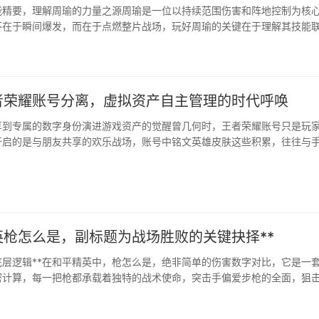
能精要，理解周瑜的力量之源周瑜是一位以持续范围伤害和阵地控制为核
不在于瞬间爆发，而在于点燃整片战场，玩好周瑜的关键在于理解其技能
，是周瑜伤害的基石，技能和普攻叠加印记可引燃目标造成持续伤害和减
周···
者荣耀账号分离，虚拟资产自主管理的时代呼唤
享到专属的数字身份演进游戏资产的觉醒曾几何时，王者荣耀账号只是玩
开启的是与朋友共享的欢乐战场，账号中铭文英雄皮肤这些积累，往往与
，如同一座无法移动的数字城堡，随着时间推移，···
英枪怎么是，副标题为战场胜败的关键抉择**
底层逻辑**在和平精英中，枪怎么是，绝非简单的伤害数字对比，它是一
密计算，每一把枪都承载着独特的战术使命，突击手偏爱步枪的全面，狙
一击，选择的第一步，是明确你此刻需要枪为你完成什么任务，是近距离
离的控场压制，不同的答案，直接···