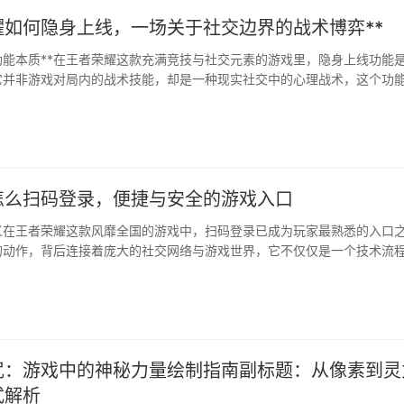
耀如何隐身上线，一场关于社交边界的战术博弈**
功能本质**在王者荣耀这款充满竞技与社交元素的游戏里，隐身上线功能
它并非游戏对局内的战术技能，却是一种现实社交中的心理战术，这个功
戏时，自己的在线状态对好友列表中的其他人不可见，仿佛潜入了一片数
回应了玩家在特定情境下对私人空间和专注环境的强烈需求。**玩家选择
怎么扫码登录，便捷与安全的游戏入口
义在王者荣耀这款风靡全国的游戏中，扫码登录已成为玩家最熟悉的入口
的动作，背后连接着庞大的社交网络与游戏世界，它不仅仅是一个技术流
与虚拟战场的关键桥梁，对于资深玩家而言，扫码登录意味着便捷与安全·
咒：游戏中的神秘力量绘制指南副标题：从像素到灵
式解析