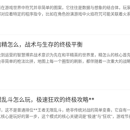
质在游戏世界中符咒并非简单的图案，它往往是数据与想象的结合体，玩
都对应着特定的程序指令，比如在角色扮演游戏中火焰符咒可能关联着火
咒则链接着生命值恢复函数，这种理解是绘制符咒的基础，玩家应当先研
略，掌握符咒背后的运行逻辑。准备绘制的工具不同的游戏平台需要不同
家···
的精怎么，战术与生存的终极平衡
枪到运营的智慧博弈战术意识为先在和平精英的世界里，精怎么的核心首
绝非简单的枪法比拼，地图上每一个圈型的刷新，都伴随着一次重大的战
车抢占中心点，还是沿圈边徐徐推进，不同的决策直接导向截然不同的结
，必须像棋手一样思考，预判安全区的走向，评估敌人的可能分布，并将
入考···
限乱斗怎么玩，极速狂欢的终极攻略**
解，这不是普通排位**王者无限乱斗，绝非传统对战的简单变奏，它自有
核心是玩好的第一步，这个模式的核心关键词是“极速”与“狂欢”，游戏节
币经验获取飞快，技能冷却大幅缩减，这使得整场对局充满不可预测的爆
发育周期漫长的英雄可能提前成型，而依赖技能连招的英雄则能打出令人