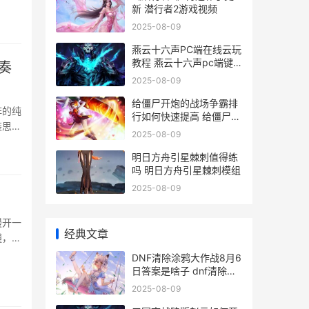
新 潜行者2游戏视频
顾攻击
输出英
2025-08-09
燕云十六声PC端在线云玩
教程 燕云十六声pc端键
奏
位
2025-08-09
给僵尸开炮的战场争霸排
阵的纯
行如何快速提高 给僵尸开
装思路
炮的战士
2025-08-09
的状
明日方舟引星棘刺值得练
吗 明日方舟引星棘刺模组
2025-08-09
漫开一
经典文章
懂，这
DNF清除涂鸦大作战8月6
日答案是啥子 dnf清除涂
鸦大作战
2025-08-09