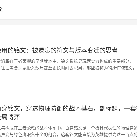
全
没用的铭文：被遗忘的符文与版本变迁的思考
史沿革在王者荣耀的早期版本中，铭文系统是玩家实力构成的重要部分，
往往需要玩家投入数月甚至更长时间去积累，那些被称为“没用”的铭文，
对局和主流英雄选择中，属性收益明显低于其他选择的铭文，例如，曾经
”，在游戏节奏加快和装备调整后，其缓慢的叠加收益被许多玩家舍弃，转
心眼”或“梦魇”，···
百穿铭文，穿透物理防御的战术基石，副标题，一套
全局博弈
义与构成在王者荣耀的战术体系中，百穿铭文是一个极具代表性的物理穿
色异变与绿色鹰眼各十个的组合，这套铭文能直接为英雄提供高达一百点