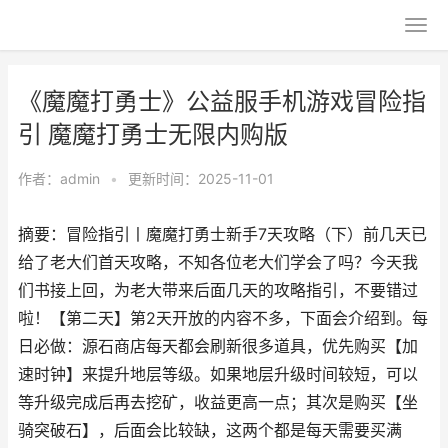
《魔魔打勇士》公益服手机游戏冒险指
引 魔魔打勇士无限内购版
作者：
admin
•
更新时间：2025-11-01
摘要：冒险指引丨魔魔打勇士新手7天攻略（下）前几天已
给了老大们首天攻略，不知各位老大们学会了吗？今天我
们书接上回，为老大带来后面几天的攻略指引，不要错过
啦！【第二天】第2天开放的内容不多，下面会介绍到。每
日必做：源石商店每天都会刷新很多道具，优先购买【加
速时钟】来提升地层等级。如果地层升级时间较短，可以
等升级完成后再去挖矿，收益更高一点；其次是购买【坐
骑突破石】，后面会比较缺，这两个都是每天需要买满