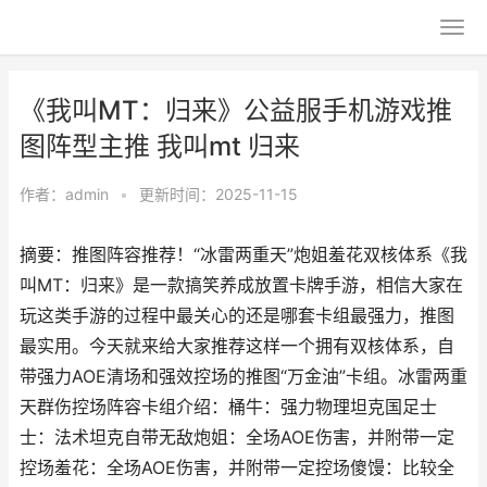
《我叫MT：归来》公益服手机游戏推
图阵型主推 我叫mt 归来
作者：
admin
•
更新时间：2025-11-15
摘要：推图阵容推荐！“冰雷两重天”炮姐羞花双核体系《我
叫MT：归来》是一款搞笑养成放置卡牌手游，相信大家在
玩这类手游的过程中最关心的还是哪套卡组最强力，推图
最实用。今天就来给大家推荐这样一个拥有双核体系，自
带强力AOE清场和强效控场的推图“万金油”卡组。冰雷两重
天群伤控场阵容卡组介绍：桶牛：强力物理坦克国足士
士：法术坦克自带无敌炮姐：全场AOE伤害，并附带一定
控场羞花：全场AOE伤害，并附带一定控场傻馒：比较全