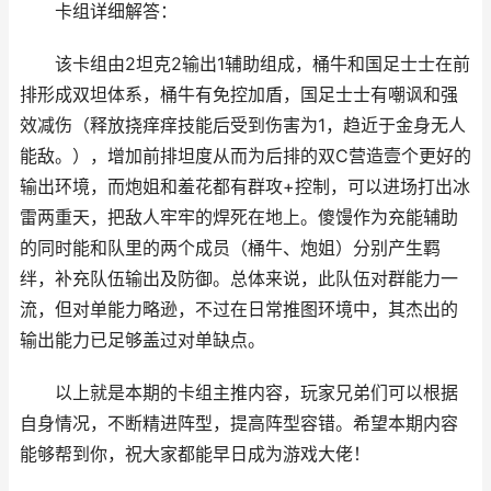
卡组详细解答：
该卡组由2坦克2输出1辅助组成，桶牛和国足士士在前
排形成双坦体系，桶牛有免控加盾，国足士士有嘲讽和强
效减伤（释放挠痒痒技能后受到伤害为1，趋近于金身无人
能敌。），增加前排坦度从而为后排的双C营造壹个更好的
输出环境，而炮姐和羞花都有群攻+控制，可以进场打出冰
雷两重天，把敌人牢牢的焊死在地上。傻馒作为充能辅助
的同时能和队里的两个成员（桶牛、炮姐）分别产生羁
绊，补充队伍输出及防御。总体来说，此队伍对群能力一
流，但对单能力略逊，不过在日常推图环境中，其杰出的
输出能力已足够盖过对单缺点。
以上就是本期的卡组主推内容，玩家兄弟们可以根据
自身情况，不断精进阵型，提高阵型容错。希望本期内容
能够帮到你，祝大家都能早日成为游戏大佬！