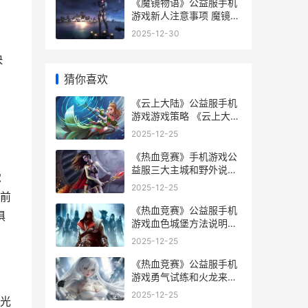
《魔镜物语》公益服手机
游戏新人注意事项 魔镜物
语,游戏玩法详细介绍
2025-12-30
快
猜你喜欢
《云上大陆》公益服手机
游戏游戏策略 《云上大
陆》公众号下载
2025-12-25
《热血竞赛》手机游戏公
益服三大主城和野外说明
觉
《热血竞赛》手游下载
2025-12-25
前
《热血竞赛》公益服手机
俱
游戏血色城堡方法说明
《热血竞赛》公众号下载
2025-12-25
《热血竞赛》公益服手机
游戏勇气试练和火龙来袭
热血竞技场在哪里
2025-12-25
光