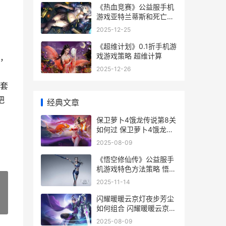
《热血竞赛》公益服手机
游戏亚特兰蒂斯和死亡沙
漠 热血竞技动画
2025-12-25
《超维计划》0.1折手机游
戏游戏策略 超维计算
在，
2025-12-26
套
把
经典文章
保卫萝卜4饿龙传说第8关
如何过 保卫萝卜4饿龙传
说40
2025-08-09
《悟空修仙传》公益服手
机游戏特色方法策略 悟空
修仙记
2025-11-14
闪耀暖暖云京灯夜步芳尘
»
如何组合 闪耀暖暖云京游
记
2025-08-09