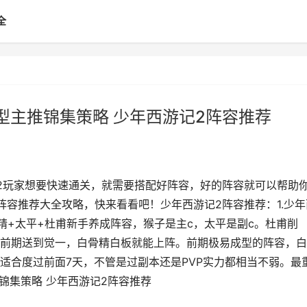
全
型主推锦集策略 少年西游记2阵容推荐
2玩家想要快速通关，就需要搭配好阵容，好的阵容就可以帮助
阵容推荐大全攻略，快来看看吧！少年西游记2阵容推荐：1.少年
精+太平+杜甫新手养成阵容，猴子是主c，太平是副c。杜甫削
前期送到觉一，白骨精白板就能上阵。前期极易成型的阵容，白
适合度过前面7天，不管是过副本还是PVP实力都相当不弱。最
推锦集策略 少年西游记2阵容推荐