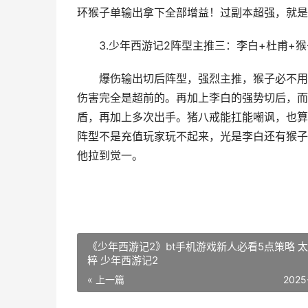
环猴子单输出拿下全部增益！过副本超强，就是
3.少年西游记2阵型主推三：李白+杜甫+猴
爆伤输出切后阵型，强烈主推，猴子必不用
伤害完全是超前的。再加上李白的强势切后，而
盾，再加上多次出手。猪八戒能扛能嘲讽，也算
阵型不是充值玩家玩不起来，光是李白还有猴子
他拉到觉一。
《少年西游记2》bt手机游戏新人必看5点策略 
粹 少年西游记2
« 上一篇
2025