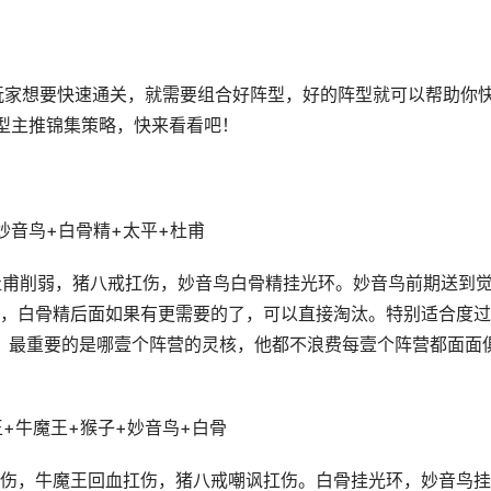
玩家想要快速通关，就需要组合好阵型，好的阵型就可以帮助你
型主推锦集策略，快来看看吧！
妙音鸟+白骨精+太平+杜甫
杜甫削弱，猪八戒扛伤，妙音鸟白骨精挂光环。妙音鸟前期送到
，白骨精后面如果有更需要的了，可以直接淘汰。特别适合度过
弱。最重要的是哪壹个阵营的灵核，他都不浪费每壹个阵营都面面
王+牛魔王+猴子+妙音鸟+白骨
伤，牛魔王回血扛伤，猪八戒嘲讽扛伤。白骨挂光环，妙音鸟挂