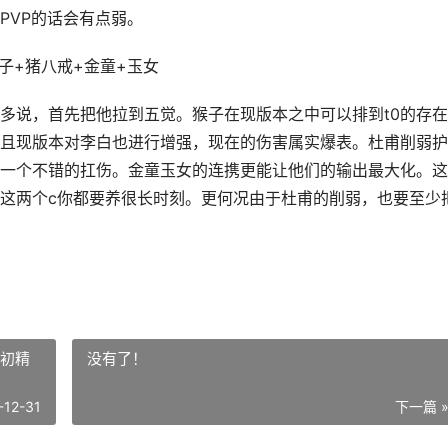
PVP的话会有点弱。
子+猪八戒+金童+玉女
多说，首先把他拉到五觉。猴子在现版本之中可以排到t0的存
且现版本对李白也进行增强，现在的伤害属实爆表。杜甫削弱护
一个不错的扛伤。金童玉女的连携更能让他们的输出最大化。这
这两个c你都要养很长时刻。更何况由于杜甫的削弱，也要至少
太初精
没有了！
-12-31
下一篇 