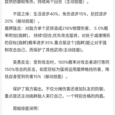
提供防御和免伤，持续两个回合（主动技能）。
不屈之体：生活进步40%，免伤进步15%，抗控进步
20%（被动技能）。
盾牌猛击：对敌方单个武将造成216%物理伤害， 5 0%概
率附加[挑衅]， 持续1回合;优先攻击猛将，对处于减速情形
的目标[挑衅]概率进步35%.重点是这个[挑衅]能让对手强
制攻击自己，而保护了其他武将(主动技能)。
英勇反击：受到攻击时，100%概率对攻击者进行等同
150%攻击的反击，如若目标为猛将运用盾牌格挡伤害，降
低自身受到伤害15%（被动技能）。
保护了我方输出，不仅分摊伤害还增加队友的防御，
重点是还主动挑衅敌人来打自己，一个特别合格的肉盾。
周瑜技能说明：