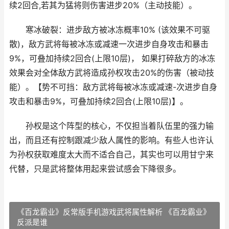
续2回合,若其为猛将则伤害进步20%（主动技能）。
寒冰破裂：进步敌方被冰冻概率10% (该效果不可驱
散)，敌方武将每被冰冻或减速一次进步自身攻击和暴击
9%，可叠加持续2回合(上限10层)， 如果打碎敌方的冰冻
效果会对全体敌方武将造成孙权攻击20%的伤害（被动技
能）。【势不可挡：敌方武将每被冰冻或减速-次进步自身
攻击和暴击9%，可叠加持续2回合(上限10层)】。
孙权是这个阵型的核心，不仅担当着队伍里的强力输
出，而且还有控制跟减少敌人属性的影响。有些人也许认
为孙权获取难度太大而不适合自己，其实也可以用甘宁来
代替，只是武将整体用起来尝试感会下降很多。
《百龙霸业》反常版手机游戏武将属性解析 《百龙霸业》
反派是谁