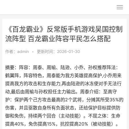
《百龙霸业》反常版手机游戏吴国控制
流阵型 百龙霸业阵容平民怎么搭配
作者：
admin
•
更新时间：2026-01-30
摘要：阵容：周泰、周瑜、陆逊、小乔、孙权推荐阵法：
鹤翼阵，阵容特色，周泰能为我方英雄提高保护,小乔用来
提高我方的攻击和生存能力,再由陆逊的冰冻使对手无法行
动,最后由周瑜与孙权担任主力输出。周泰介绍：至高守
护：保护两个己方攻击最高的2个武将，分摊其所受35%的
伤害，并且驱散自身所有负面状态，还给保护目标提供防
御和免伤，持续两个回合（主动技能）。不屈之体：生命
提高40%，免伤提高15%，抗控提高20%（被动技能）。