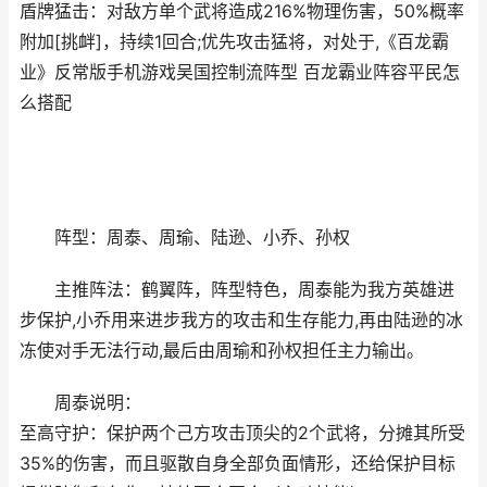
盾牌猛击：对敌方单个武将造成216%物理伤害，50%概率
附加[挑衅]，持续1回合;优先攻击猛将，对处于,《百龙霸
业》反常版手机游戏吴国控制流阵型 百龙霸业阵容平民怎
么搭配
阵型：周泰、周瑜、陆逊、小乔、孙权
主推阵法：鹤翼阵，阵型特色，周泰能为我方英雄进
步保护,小乔用来进步我方的攻击和生存能力,再由陆逊的冰
冻使对手无法行动,最后由周瑜和孙权担任主力输出。
周泰说明：
至高守护：保护两个己方攻击顶尖的2个武将，分摊其所受
35%的伤害，而且驱散自身全部负面情形，还给保护目标