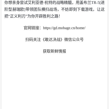
你想亲身尝试艾利亚德
·杭特的战略精髓，用盖布兰TR-5[进
阶型赫瑞欧]带领团队横扫战场，不妨即刻下载游戏，让这
把“正义利刃”为你开辟胜利之路！
官网链接：
https://gd.mobage.cn/home/
扫码关注《敢达决战》微信公众号
获取新鲜情报