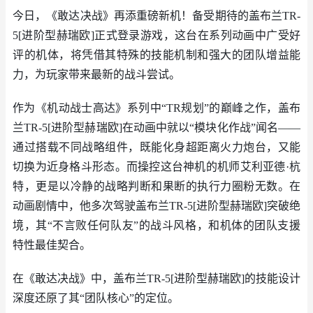
今
日，《敢达决战》再添重磅新机！备受期待的盖布兰
TR-
5[进阶型赫瑞欧]正式登录游戏，这台在系列动画中广受好
评的机体，将凭借其特殊的技能机制和强大的团队增益能
力，为玩家带来最新的战斗尝试。
作为《机动战士高达》系列中
“TR规划”的巅峰之作，盖布
兰TR-5[进阶型赫瑞欧]在动画中就以“模块化作战”闻名——
通过搭载不同战略组件，既能化身超距离火力炮台，又能
切换为近身格斗形态。而操控这台神机的机师艾利亚德·杭
特，更是以冷静的战略判断和果断的执行力圈粉无数。在
动画剧情中，他多次驾驶盖布兰TR-5[进阶型赫瑞欧]突破绝
境，其“不言败任何队友”的战斗风格，和机体的团队支援
特性最佳契合。
在《敢达决战》中，盖布兰
TR-5[进阶型赫瑞欧]的技能设计
深度还原了其“团队核心”的定位。