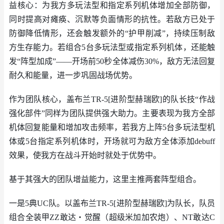
益核心：为我方多玩法型和指定系列机体增加全部防御，
同时提高对瘫痪、沉默等负面情形的抗性。若敌方已处于
防御降低情形，还会触发额外的“护甲削减”，持续压制敌
方生存能力。若组合5台多玩法型或指定系列机体，还能触
发“阵型加成”——开场前50秒全体减伤30%，敌方无法回复
耐久和能量，进一步巩固战场优势。
作为团队核心，盖布兰
TR-5[进阶型赫瑞欧]的队长技“作战
强化部件”同样为团队提供强大助力。主要表现为我方全部
机体回复能量和增加攻击频率，若我方上阵5台多玩法型机
体或5台指定系列机体时，开场就可为敌方全体添加debuff
效果，使我方在战斗开始时就处于优势中。
基于其强大的团队增益能力，这里主推两套阵型组合。
一是
5典UC队。以盖布兰TR-5[进阶型赫瑞欧]为队长，队员
组合全装甲ZZ敢达・觉醒（超级米加加农炮）、NT敢达C