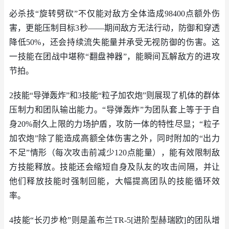
必杀技
“旋转劈砍”不仅能对敌方全体造成98400点额外伤
害，更能压制目标3秒——期间敌方无法行动，防御和穿透
降低50%，还会持续流失能量并承受无视防御的伤害。这
一技能在团战中堪称“翻盘神器”，能瞬间瓦解敌方的进攻
节拍。
2技能“导弹轰炸”和3技能“粒子加农炮”则展现了机体的群体
压制力和团队输出能力。“导弹轰炸”为团队套上等于于自
身20%耐久上限的力场护盾，攻防一体的特性尽显；“粒子
加农炮”除了能造成高额全体伤害之外，同时附加的“出力
不足”情形（每次攻击前减少120点能量），能有效限制敌
方技能释放。技能还会缩短自身及队友的攻击间隔，并让
他们释放技能时强制回能，大幅提高团队的技能循环效
率。
4技能“长刃步枪”则是盖布兰TR-5[进阶型赫瑞欧]的团队增