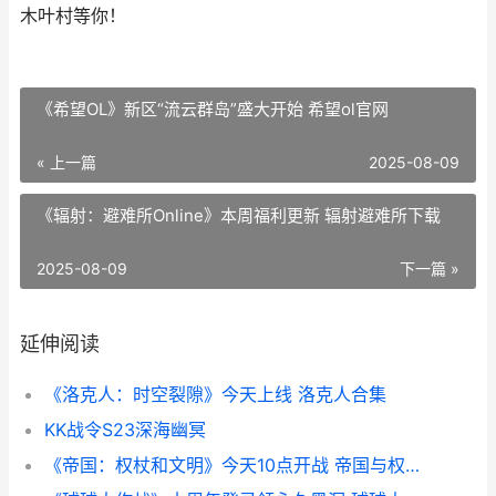
木叶村等你！
《希望OL》新区“流云群岛”盛大开始 希望ol官网
« 上一篇
2025-08-09
《辐射：避难所Online》本周福利更新 辐射避难所下载
2025-08-09
下一篇 »
延伸阅读
《洛克人：时空裂隙》今天上线 洛克人合集
KK战令S23深海幽冥
《帝国：权杖和文明》今天10点开战 帝国与权杖好看吗