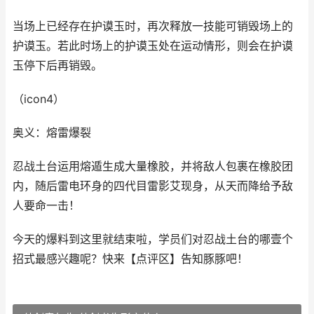
当场上已经存在护谟玉时，再次释放一技能可销毁场上的
护谟玉。若此时场上的护谟玉处在运动情形，则会在护谟
玉停下后再销毁。
（icon4）
奥义：熔雷爆裂
忍战土台运用熔遁生成大量橡胶，并将敌人包裹在橡胶团
内，随后雷电环身的四代目雷影艾现身，从天而降给予敌
人要命一击！
今天的爆料到这里就结束啦，学员们对忍战土台的哪壹个
招式最感兴趣呢？快来【点评区】告知豚豚吧！