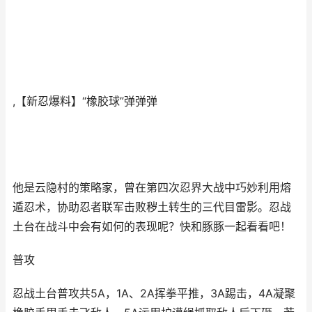
,【新忍爆料】“橡胶球”弹弹弹
他是云隐村的策略家，曾在第四次忍界大战中巧妙利用熔
遁忍术，协助忍者联军击败秽土转生的三代目雷影。忍战
土台在战斗中会有如何的表现呢？快和豚豚一起看看吧！
普攻
忍战土台普攻共5A，1A、2A挥拳平推，3A踢击，4A凝聚