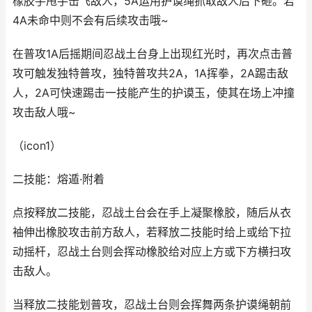
橡胶手甩手击飞敌人，5A运用护谟绳抓取敌人后下砸。若
4A未命中则不会有后续攻击哦~
在普攻1A后摇期间忍战土台身上出现红光时，再次点击普
攻可触发独特普攻，独特普攻共2A，1A挥拳，2A踢击敌
人，2A可快速踢击一技能产生的护谟玉，使其在场上冲撞
攻击敌人哦~
（icon1）
二技能：熔遁·附着
点按释放二技能，忍战土台会在手上凝聚橡胶，随后从衣
袖伸出橡胶攻击前方敌人，若释放二技能时给上或给下拉
动摇杆，忍战土台则会挥动橡胶给对应上方或下方横扫攻
击敌人。
当释放二技能划普攻，忍战土台则会挥舞两条护谟绳朝前