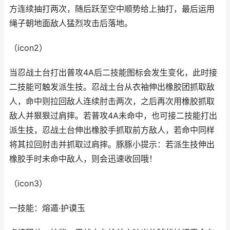
方连续抽打两次，随后跃至空中顺势给上抽打，最后运用
绳子朝地面敌人猛烈攻击后落地。
（icon2）
当忍战土台打出普攻4A后二技能图标会发生变化，此时接
二技能可触发派生技。忍战土台从衣袖伸出橡胶团抓取敌
人，命中则拉回敌人连续肘击两次，之后再次用橡胶抓取
敌人并狠狠过肩摔。若普攻4A未命中，也可接二技能打出
派生技，忍战土台伸出橡胶手抓取前方敌人，若命中同样
将其拉回肘击并抓取过肩摔。豚豚小提示：若派生技伸出
橡胶手时未命中敌人，则会迅速收回哦！
（icon3）
一技能：熔遁·护谟玉