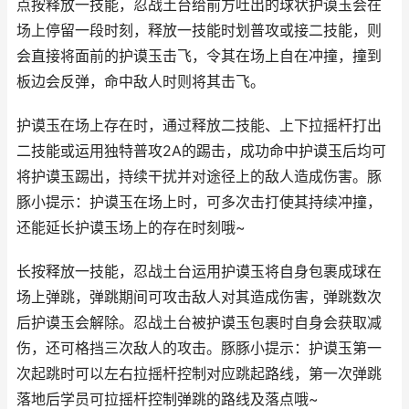
点按释放一技能，忍战土台给前方吐出的球状护谟玉会在
场上停留一段时刻，释放一技能时划普攻或接二技能，则
会直接将面前的护谟玉击飞，令其在场上自在冲撞，撞到
板边会反弹，命中敌人时则将其击飞。
护谟玉在场上存在时，通过释放二技能、上下拉摇杆打出
二技能或运用独特普攻2A的踢击，成功命中护谟玉后均可
将护谟玉踢出，持续干扰并对途径上的敌人造成伤害。豚
豚小提示：护谟玉在场上时，可多次击打使其持续冲撞，
还能延长护谟玉场上的存在时刻哦~
长按释放一技能，忍战土台运用护谟玉将自身包裹成球在
场上弹跳，弹跳期间可攻击敌人对其造成伤害，弹跳数次
后护谟玉会解除。忍战土台被护谟玉包裹时自身会获取减
伤，还可格挡三次敌人的攻击。豚豚小提示：护谟玉第一
次起跳时可以左右拉摇杆控制对应跳起路线，第一次弹跳
落地后学员可拉摇杆控制弹跳的路线及落点哦~