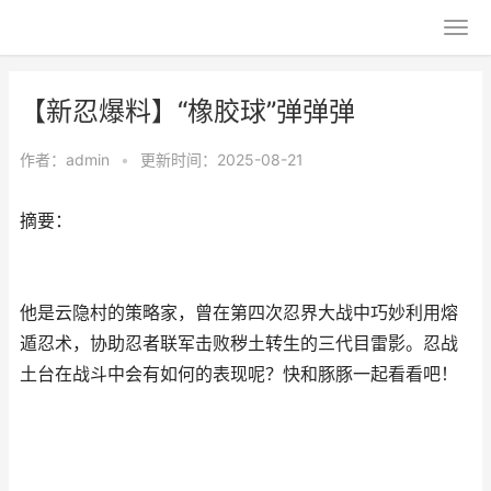
【新忍爆料】“橡胶球”弹弹弹
作者：
admin
•
更新时间：2025-08-21
摘要：
他是云隐村的策略家，曾在第四次忍界大战中巧妙利用熔
遁忍术，协助忍者联军击败秽土转生的三代目雷影。忍战
土台在战斗中会有如何的表现呢？快和豚豚一起看看吧！