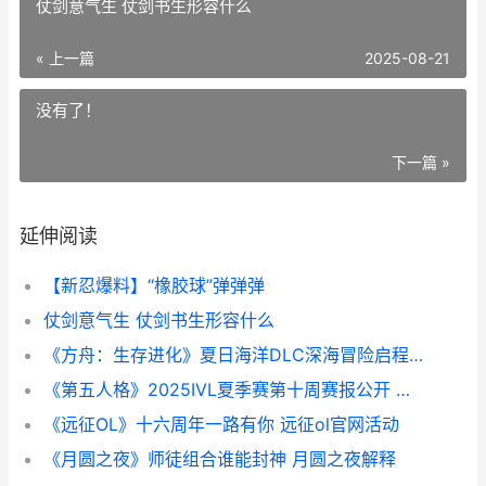
仗剑意气生 仗剑书生形容什么
« 上一篇
2025-08-21
没有了！
下一篇 »
延伸阅读
【新忍爆料】“橡胶球”弹弹弹
仗剑意气生 仗剑书生形容什么
《方舟：生存进化》夏日海洋DLC深海冒险启程 方舟生存进化仙境
《第五人格》2025IVL夏季赛第十周赛报公开 第五人格2026年年限是什么
《远征OL》十六周年一路有你 远征ol官网活动
《月圆之夜》师徒组合谁能封神 月圆之夜解释