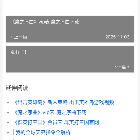
《魔之序曲》vip表 魔之序曲下载
« 上一篇
2025-11-03
没有了！
下一篇 »
延伸阅读
《出击英雄岛》新人策略 出击英雄岛游戏视频
《魔之序曲》vip表 魔之序曲下载
《群英打三国》会员表 群英打三国官网
| 我的全球天亮指令全解析