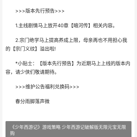
>>>版本先行预告>>>
1.主线剧情马上放开40章【暗河传】相关内容。
2.宗门绝学马上提高养成上限，母亲再也不用担心我
的【宗门义纹】溢出啦!
*小贴士：【版本先行预告】为近期马上上线的版本内
容，请少侠们敬请期待。
>>>维护公告福利兑换码>>>
春分雨脚落声微
《少年西游记》游戏策略 少年西游记破解版无限元宝无限
购