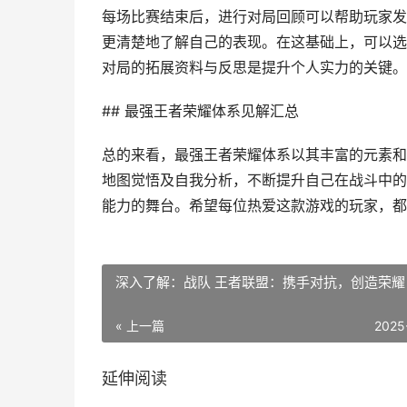
每场比赛结束后，进行对局回顾可以帮助玩家发
更清楚地了解自己的表现。在这基础上，可以选
对局的拓展资料与反思是提升个人实力的关键。
## 最强王者荣耀体系见解汇总
总的来看，最强王者荣耀体系以其丰富的元素和
地图觉悟及自我分析，不断提升自己在战斗中的
能力的舞台。希望每位热爱这款游戏的玩家，都
深入了解：战队 王者联盟：携手对抗，创造荣耀
« 上一篇
2025
延伸阅读