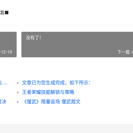
准■
没有了！
-12-19
下一篇 
《梦想桃源》冬至礼丨积分商店兑换超值礼包 桃源梦是什么意思
文章已为您生成完成，如下所示：
王者荣耀技能解锁与策略
对决
《偃武》限量返场 偃武觌文