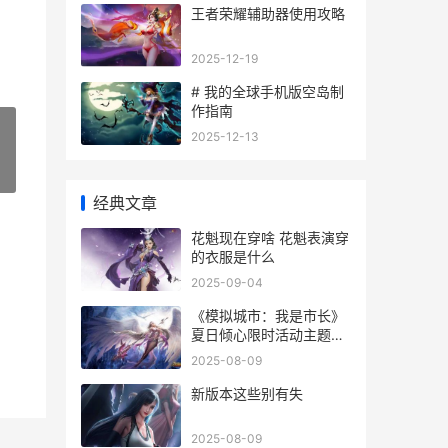
王者荣耀辅助器使用攻略
2025-12-19
# 我的全球手机版空岛制
作指南
2025-12-13
»
经典文章
花魁现在穿啥 花魁表演穿
的衣服是什么
2025-09-04
《模拟城市：我是市长》
夏日倾心限时活动主题马
上登场 模拟城市我是巿长
2025-08-09
无限金币无限绿钞
新版本这些别有失
2025-08-09