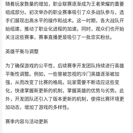
随着玩家数量的增加，职业联赛逐渐成为王者荣耀的重要
组成部分。初次举办的职业赛事吸引了众多战队参与，选
手们展现出高水平的操作和战术。这一时期，各大战队开
始组建，推动了职业化进程的加速。同时，观众们也开始
关注这些赛事，赛事直播更是吸引了一批忠实粉丝。
英雄平衡与调整
为了确保游戏的公平性，后续赛季开发团队持续进行英雄
平衡性调整。例如，一些曾被忽视的冷门英雄逐渐被加
强，从而改变了比赛的格局。玩家需要不断适应这些变
化，快速掌握新更新的机制，掌握英雄的优势与劣势。此
外，开发团队还引入了版本更新的机制，使得比赛环境更
加动态，增加了游戏的多样性。
赛季内容与活动更新