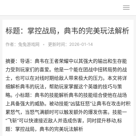
标题：掌控战局，典韦的完美玩法解析
作者：
兔兔游戏网
•
更新时间：2026-01-14
摘要：导语：典韦在王者荣耀中以其强大的输出和生存能
力受到玩家们的喜爱。他是一个能在团战中扭转局势的战
士，也可以在对线时期给敌人带来极大的压力。本文将详
细解析典韦的玩法，帮助玩家掌握这个英雄的技巧与策
略。小标题：典韦的技能解析典韦的技能组合使他在战场
上具备强大的威胁。被动技能“凶猛狂怒”让典韦在攻击时积
累怒气，当怒气满额时可以触发额外的爆发伤害。技能一
“飞斩”可以快速接近敌人并造成伤害，同时提升移动,标
题：掌控战局，典韦的完美玩法解析