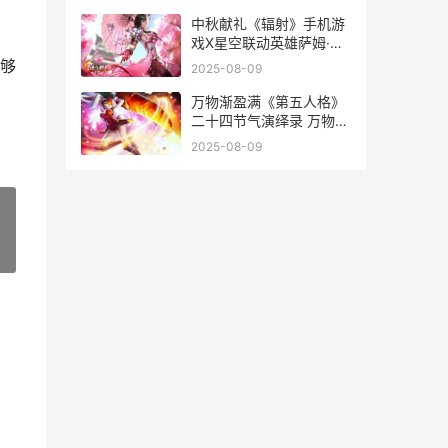
中秋献礼《辐射》手机游
戏X星空联动英雄萨姆·科
来袭 献礼中秋国庆
够
2025-08-09
万物渐盈满《第五人格》
二十四节气演绎录 万物渐
盈满,恬澹随人心的意思
2025-08-09
»