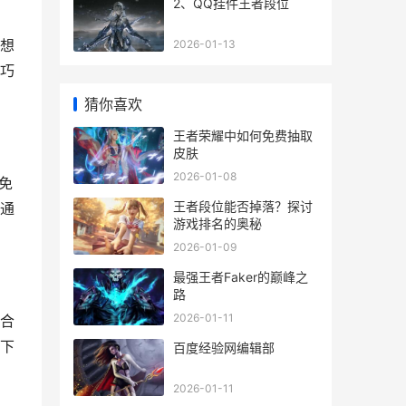
2、QQ挂件王者段位
想
2026-01-13
巧
猜你喜欢
王者荣耀中如何免费抽取
皮肤
2026-01-08
免
王者段位能否掉落？探讨
通
游戏排名的奥秘
2026-01-09
最强王者Faker的巅峰之
路
2026-01-11
合
下
百度经验网编辑部
2026-01-11