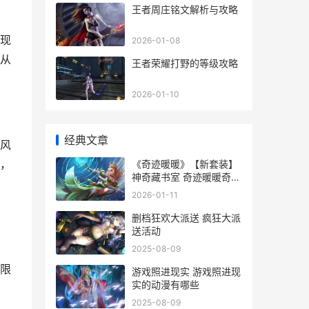
王者周庄铭文解析与攻略
现
2026-01-08
从
王者荣耀打野的等级攻略
2026-01-10
经典文章
风
，
《奇迹暖暖》【新套装】
神奇藏书室 奇迹暖暖奇幻
童话园高分搭配
2026-01-11
删档狂欢大派送 疯狂大派
送活动
2025-08-09
限
游戏照进现实 游戏照进现
实的动漫有哪些
2025-08-09