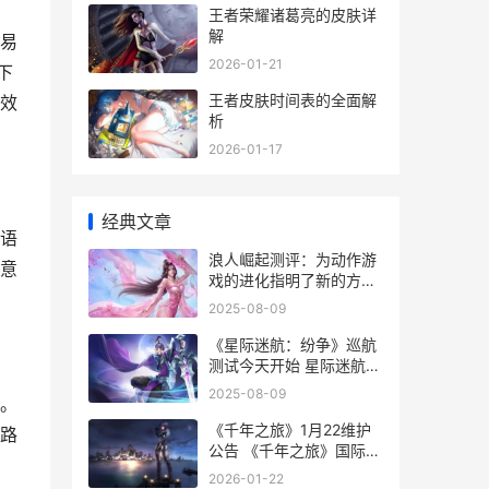
王者荣耀诸葛亮的皮肤详
解
易
2026-01-21
下
王者皮肤时间表的全面解
效
析
2026-01-17
经典文章
语
浪人崛起测评：为动作游
意
戏的进化指明了新的方给
狼人的崛起
2025-08-09
《星际迷航：纷争》巡航
测试今天开始 星际迷航游
戏视频解说
2025-08-09
。
《千年之旅》1月22维护
路
公告 《千年之旅》国际服
官网
2026-01-22