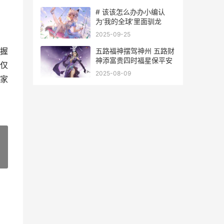
# 该该怎么办办小编认
为‘我的全球’里面驯龙
2025-09-25
握
五路福神摆驾神州 五路财
神添富贵四时福星保平安
仅
2025-08-09
家
»