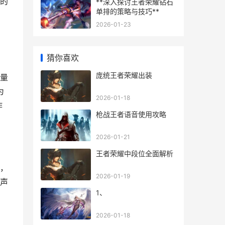
的
**深入探讨王者荣耀钻石
单排的策略与技巧**
2026-01-23
猜你喜欢
庞统王者荣耀出装
量
为
2026-01-18
作
枪战王者语音使用攻略
2026-01-21
王者荣耀中段位全面解析
，
2026-01-19
声
1、
2026-01-18