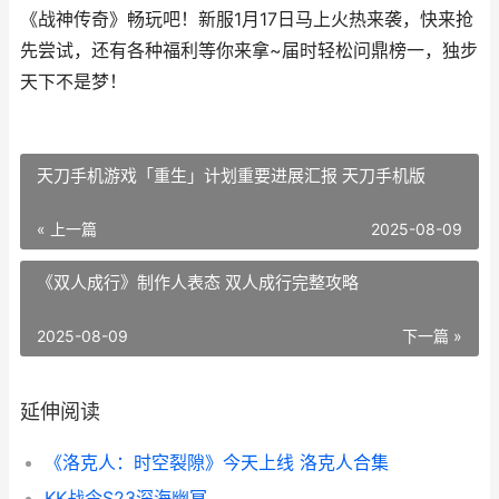
《战神传奇》畅玩吧！新服1月17日马上火热来袭，快来抢
先尝试，还有各种福利等你来拿~届时轻松问鼎榜一，独步
天下不是梦！
天刀手机游戏「重生」计划重要进展汇报 天刀手机版
« 上一篇
2025-08-09
《双人成行》制作人表态 双人成行完整攻略
2025-08-09
下一篇 »
延伸阅读
《洛克人：时空裂隙》今天上线 洛克人合集
KK战令S23深海幽冥