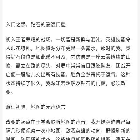
入门之惑，钻石的遥远门槛
初入王者荣耀的战场，一切皆是新鲜与混沌，英雄技能令
人眼花缭乱，地图资源分布更是一头雾水，那时的我，觉
得钻石段位是如此遥不可及，它仿佛是一座云雾缭绕的山
峰，矗立在路的尽头，对局中常常盲目跟随队友，团战开
启便一股脑儿交出所有技能，胜负全然寄托于运气，这种
状态持续了很久，我深知若想触及钻石的门槛，必须改
变。
意识初醒，地图的无声语言
改变的起点在于学会聆听地图的声音，我开始强迫自己每
隔几秒便观察一次小地图，敌我英雄的动向，野怪刷新的
时间，防御塔的状态，这些信息如同散落的拼图，逐渐在