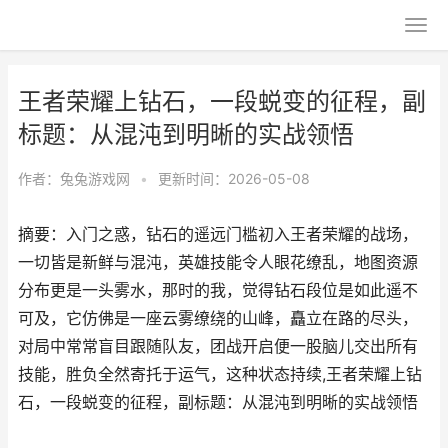
王者荣耀上钻石，一段蜕变的征程，副
标题：从混沌到明晰的实战领悟
作者：
兔兔游戏网
•
更新时间：2026-05-08
摘要：入门之惑，钻石的遥远门槛初入王者荣耀的战场，
一切皆是新鲜与混沌，英雄技能令人眼花缭乱，地图资源
分布更是一头雾水，那时的我，觉得钻石段位是如此遥不
可及，它仿佛是一座云雾缭绕的山峰，矗立在路的尽头，
对局中常常盲目跟随队友，团战开启便一股脑儿交出所有
技能，胜负全然寄托于运气，这种状态持续,王者荣耀上钻
石，一段蜕变的征程，副标题：从混沌到明晰的实战领悟