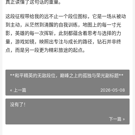
真正读懂了这句话的重量。
这段征程带给我的远不止一个段位图标，它是一场从被动
到主动，从茫然到清醒的自我训练，地图上的每一寸光
影，英雄的每一次挥斩，此刻都蕴含着思考与选择的力
量，游戏如镜，映照出专注与成长的路径，钻石并非终
点，而是另一段更为精彩旅途的起点。
**和平精英的无敌段位，巅峰之上的孤独与荣光副标题**
« 上一篇
2026-05-08
没有了！
下一篇 »