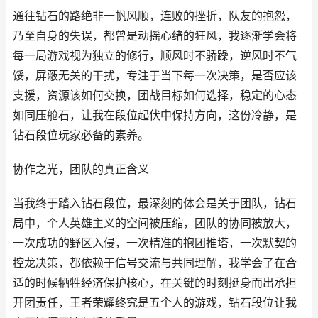
通往钻石的路绝非一帆风顺，连败的挫折，队友的抱怨，
乃至自身的失误，都曾是动摇心绪的狂风，我逐渐学会将
每一局游戏视为独立的修行，顺风时不骄躁，逆风时不气
馁，屏蔽无关的干扰，专注于当下每一次决策，是否应该
支援，资源该如何交换，团战目标如何选择，稳定的心态
如同压舱石，让我在段位起伏中保持方向，这份冷静，是
钻石段位玩家必备的素养。
协作之光，团队的真正含义
当我终于踏入钻石段位，最深刻的体会是关于团队，钻石
局中，个人英雄主义的空间被压缩，团队的协同被放大，
一次成功的野区入侵，一次精准的抱团推塔，一次默契的
控龙决策，都依赖于信号交流与共同理解，我学会了在合
适的时候牺牲经济保护核心，在关键的时刻挺身而出承担
开团责任，王者荣耀终究是五个人的游戏，钻石段位让我