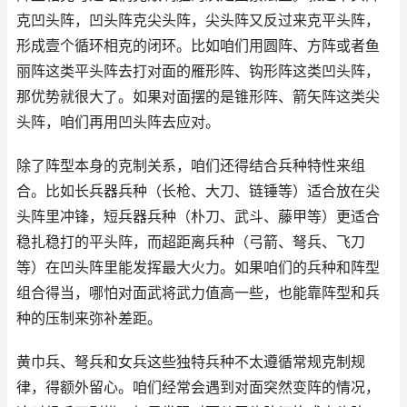
克凹头阵，凹头阵克尖头阵，尖头阵又反过来克平头阵，
形成壹个循环相克的闭环。比如咱们用圆阵、方阵或者鱼
丽阵这类平头阵去打对面的雁形阵、钩形阵这类凹头阵，
那优势就很大了。如果对面摆的是锥形阵、箭矢阵这类尖
头阵，咱们再用凹头阵去应对。
除了阵型本身的克制关系，咱们还得结合兵种特性来组
合。比如长兵器兵种（长枪、大刀、链锤等）适合放在尖
头阵里冲锋，短兵器兵种（朴刀、武斗、藤甲等）更适合
稳扎稳打的平头阵，而超距离兵种（弓箭、弩兵、飞刀
等）在凹头阵里能发挥最大火力。如果咱们的兵种和阵型
组合得当，哪怕对面武将武力值高一些，也能靠阵型和兵
种的压制来弥补差距。
黄巾兵、弩兵和女兵这些独特兵种不太遵循常规克制规
律，得额外留心。咱们经常会遇到对面突然变阵的情况，