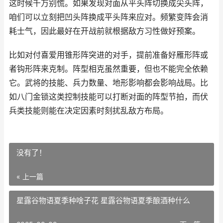
这时候千万别慌。如果发现对面从平头阵切换成尖头阵，
咱们可以立刻把凹头阵换成平头阵来应对。频繁变阵会消
耗士气，因此最好在开战前就根据敌方习性做好预案。
比如对付喜爱用锥形阵突进的对手，提前准备好雁形阵或
者钩形阵来克制。阵型相克虽然重要，但也不能完全依赖
它。武将的技能、兵力数量、地形影响都会影响战局。比
如八门金锁这类控制技能可以打断对面的阵型节拍，而伏
兵类技能则能在决定因素时刻扰乱敌方布局。
没有了！
« 上一篇
星露谷物语夏季种啥子花 星露谷物语夏季酿酒种什么