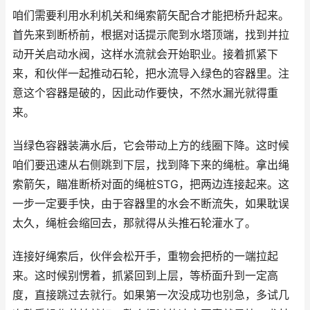
咱们需要利用水利机关和绳索箭矢配合才能把桥升起来。
首先来到断桥前，根据对话提示爬到水塔顶端，找到并拉
动开关启动水阀，这样水流就会开始职业。接着抓紧下
来，和伙伴一起推动石轮，把水流导入绿色的容器里。注
意这个容器是破的，因此动作要快，不然水漏光就得重
来。
当绿色容器装满水后，它会带动上方的线圈下降。这时候
咱们要迅速从右侧跳到下层，找到降下来的绳桩。拿出绳
索箭矢，瞄准断桥对面的绳桩STG，把两边连接起来。这
一步一定要手快，由于容器里的水会不断流失，如果耽误
太久，绳桩会缩回去，那就得从头推石轮灌水了。
连接好绳索后，伙伴会松开手，重物会把桥的一端拉起
来。这时候别愣着，抓紧回到上层，等桥面升到一定高
度，直接跳过去就行。如果第一次没成功也别急，多试几