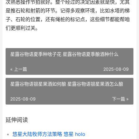
次熟悉操作节拍就好。整个经过的决定因素就是快，尤其
是推石轮和射箭的环节。记得多观察环境，比如水塔的梯
子、石轮的位置，还有绳桩的标记点，这些细节都能帮咱
们更顺利过关。
星露谷物语夏季种啥子花 星露谷物语夏季酿酒种什么
« 上一篇
2025-08-09
星露谷物语银星果酒如何酿 星露谷物语银星果酒怎么酿
2025-08-09
下一篇 »
延伸阅读
悠星大陆牧师方法策略 悠星 holo