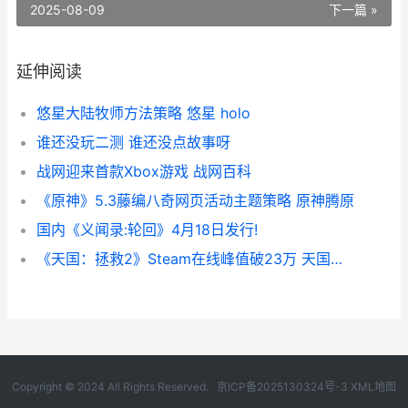
2025-08-09
下一篇 »
延伸阅读
悠星大陆牧师方法策略 悠星 holo
谁还没玩二测 谁还没点故事呀
战网迎来首款Xbox游戏 战网百科
《原神》5.3藤编八奇网页活动主题策略 原神腾原
国内《义闻录:轮回》4月18日发行!
《天国：拯救2》Steam在线峰值破23万 天国拯救2绝境丧钟攻略
Copyright © 2024 All Rights Reserved.
京ICP备2025130324号-3
XML地图