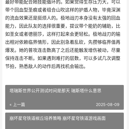
最好带能配合她技能循环的。如果觉得生存压力大，可以
带个回血型圣痕或者组合山吹这样的护盾人物，毕竟深渊
的流血效果还是挺烦人的。极地战刃本身没有太强的回血
能力，因此队友的选择很重要，提议带个能奶的辅助，比
如圣女或者德丽莎，这样打起来会更轻松。极地战刃的输
出相对依赖临界情形，因此别急着乱砍，先攒够临界值再
爆发。她的普攻连击数高了之后还能触发增伤被动，尽量
保持连击不断。如果遇到难打的层数，可以多试几次调整
节拍，熟悉敌人的动作后再找机会输出。
塔瑞斯世界公开测试时间是那天 瑞斯塔什么意思
« 上一篇
2025-08-09
崩坏星穹铁道椒丘培养策略 崩坏星穹铁道游戏画面