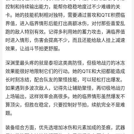
控制和持续输出能力，能帮你稳稳地度过不少难缠的关
卡。她的技能机制相对独特，需要通过普攻和QTE积攒临
界值，进入临界情形后能打出高额冰伤，对付那些喜爱乱
跑的敌人特别有效。记得多利用她的蓄力攻击，满临界值
时进入情形，伤害会提高不少，而且还能给敌人挂上减速
效果，让战斗节拍更舒服。
深渊里最头疼的就是泰坦这类高防怪，但极地战刃的冰冻
效果能很好地限制它们的行动。她的QTE和大招都能造成
长时刻冻结，配合队友的聚怪技能，可以轻松打出爆发。
如果遇到多波次敌人，记得先让辅助聚怪，再切极地战刃
上场输出，这样效率会高很多。她的临界情形虽然爆发不
算顶尖，但胜在稳定，只要控制好节拍，续航完全不是难
题。
装备组合方面，优先选增加冰伤和元素加成的圣痕，武器