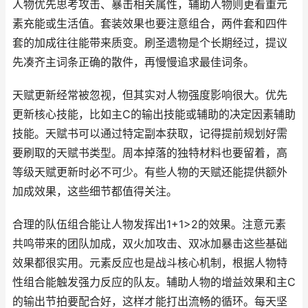
人物优先思考攻击、暴击相关属性，辅助人物则更看重元
素充能或生活值。套装效果也要注意组合，两件套和四件
套的加成往往能带来质变。刷圣遗物是个长期经过，提议
先凑齐主词条正确的散件，再慢慢追求最佳词条。
天赋更新经常被忽视，但其实对人物强度影响很大。优先
更新核心技能，比如主C的输出技能或辅助的决定因素辅助
技能。天赋书可以通过特定副本获取，记得提前规划好需
要刷取的天赋书类型。周本掉落的独特材料也要留着，高
等级天赋更新时必不可少。有些人物的天赋还能提供额外
加成效果，这些细节都值得关注。
合理的队伍组合能让人物发挥出1+1>2的效果。注意元素
共鸣带来的团队加成，双火加攻击、双冰加暴击这些基础
效果都很实用。元素反应也是战斗核心机制，根据人物特
性组合能触发强力反应的队友。辅助人物的增益效果和主C
的输出节拍要配合好，这样才能打出流畅的循环。每天坚