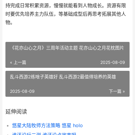
持完成日常积累资源，慢慢就能看到人物成长。资源有限
时要优先培养主力队伍，等基础成型后再思考拓展其他人
物。
《花亦山心之月》三周年活动主题 花亦山心之月花枕图片
« 上一篇
2025-08-09
乱斗西游2练啥子英雄好 乱斗西游2最值得培养的英雄
2025-08-09
下一篇 »
延伸阅读
悠星大陆牧师方法策略 悠星 holo