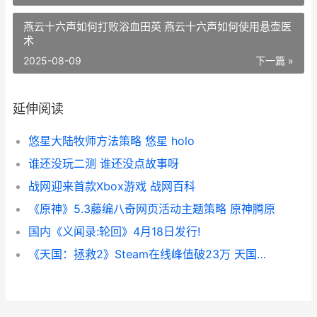
燕云十六声如何打败浴血田英 燕云十六声如何使用悬壶医
术
2025-08-09
下一篇 »
延伸阅读
悠星大陆牧师方法策略 悠星 holo
谁还没玩二测 谁还没点故事呀
战网迎来首款Xbox游戏 战网百科
《原神》5.3藤编八奇网页活动主题策略 原神腾原
国内《义闻录:轮回》4月18日发行!
《天国：拯救2》Steam在线峰值破23万 天国拯救2绝境丧钟攻略