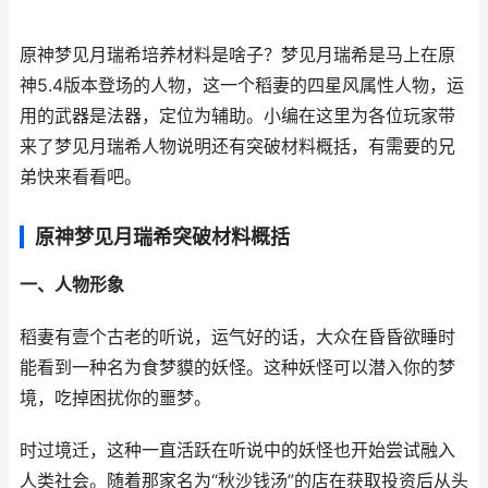
原神梦见月瑞希培养材料是啥子？梦见月瑞希是马上在原
神5.4版本登场的人物，这一个稻妻的四星风属性人物，运
用的武器是法器，定位为辅助。小编在这里为各位玩家带
来了梦见月瑞希人物说明还有突破材料概括，有需要的兄
弟快来看看吧。
原神梦见月瑞希突破材料概括
一、人物形象
稻妻有壹个古老的听说，运气好的话，大众在昏昏欲睡时
能看到一种名为食梦貘的妖怪。这种妖怪可以潜入你的梦
境，吃掉困扰你的噩梦。
时过境迁，这种一直活跃在听说中的妖怪也开始尝试融入
人类社会。随着那家名为“秋沙钱汤”的店在获取投资后从头