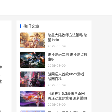
热门文章
悠星大陆牧师方法策略 悠
星 holo
2025-08-09
谁还没玩二测 谁还没点故
事呀
2025-08-09
推
战网迎来首款Xbox游戏
包
战网百科
索
2025-08-09
《原神》5.3藤编八奇网
页活动主题策略 原神腾原
2025-08-09