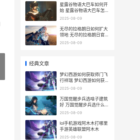
星露谷物语大巴车如何开
始 星露谷物语大巴车怎么
坐?
2025-08-09
用
无尽的拉格朗日如何扩大
领地 无尽的拉格朗日官方
下载
2025-08-09
经典文章
»
梦幻西游如何获取师门飞
行祥瑞 梦幻西游如何获得
超级兽决
2025-08-09
万国觉醒步兵选啥子建筑
好 万国觉醒步兵选什么风
格
2025-08-09
lol手机游戏阿木木打哪里
手游英雄联盟阿木木
2025-08-09