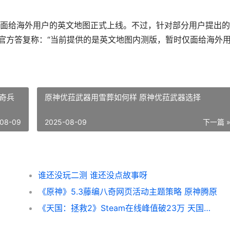
面给海外用户的英文地图正式上线。不过，针对部分用户提出的
德官方答复称：“当前提供的是英文地图内测版，暂时仅面给海外
奇兵
原神优菈武器用雪葬如何样 原神优菈武器选择
08-09
2025-08-09
下一篇 
谁还没玩二测 谁还没点故事呀
《原神》5.3藤编八奇网页活动主题策略 原神腾原
《天国：拯救2》Steam在线峰值破23万 天国拯救2绝境丧钟攻略