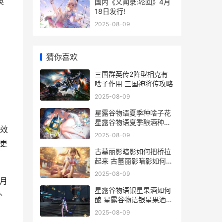
英
国内《义闻录:轮回》4月
18日发行!
2025-08-09
猜你喜欢
三国群英传2阵型相克有
、
啥子作用 三国神将传攻略
2025-08-09
星露谷物语夏季种啥子花
星露谷物语夏季酿酒种什
效
么
2025-08-09
更
古墓丽影暗影如何把桥拉
起来 古墓丽影暗影如何制
作箭矢
2025-08-09
月
星露谷物语银星果酒如何
外
酿 星露谷物语银星果酒怎
么酿
2025-08-09