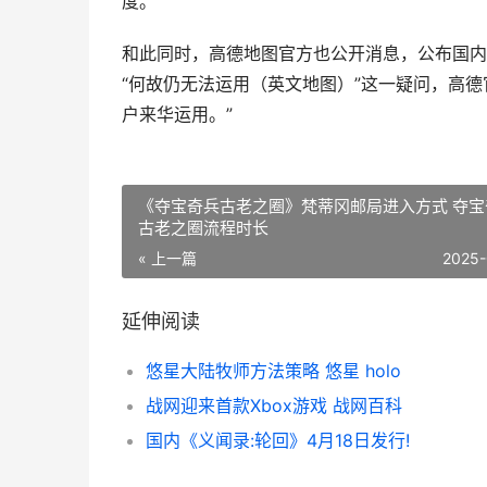
度。
和此同时，高德地图官方也公开消息，公布国内
“何故仍无法运用（英文地图）”这一疑问，高
户来华运用。”
《夺宝奇兵古老之圈》梵蒂冈邮局进入方式 夺宝
古老之圈流程时长
« 上一篇
2025-
延伸阅读
悠星大陆牧师方法策略 悠星 holo
战网迎来首款Xbox游戏 战网百科
国内《义闻录:轮回》4月18日发行!