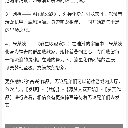
泡渐渐消散，带来清新解渴的绝佳尝试。
3、刘禅——《祥龙火跃》：刘禅化身为驯龙天才，驾驶着
瑞龙机甲，威风凛凛。身旁萌龙相伴，一同开始霸气十足
的冒险之旅。
4、米莱狄——《群星收藏家》：在浩瀚的宇宙中，米莱狄
化身为神奇的群星收藏家，她怀着悲悯之心，专门收留每
一颗流浪的灵魂。在她的努力下，流星化作闪耀的星辰，
场景梦幻至极，充满放荡想象。
更多精妙的“高兴”作品，无论兄弟们可以前往游戏内大厅，
依次点击【发现】-【共创】-【源梦大赛开始】-【参赛作
品】进行查看，相信会有更多惊喜等待着无论兄弟们去发
现！