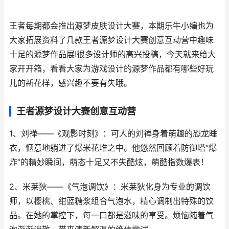
王者每期都会推出源梦皮肤设计大赛，本期乐牛小编也为
大家拓展资料了几款王者源梦设计大赛创意互动营中趣味
十足的源梦作品展!很多设计师的高兴投稿，今天就来给大
家开开箱，看看大家为游戏设计的源梦作品都有哪些好玩
儿的新花样，感兴趣不要有失哦。
王者源梦设计大赛创意互动营
1、刘禅——《观影时刻》：可人的刘禅身着萌趣的恐龙睡
衣，惬意地躺进了爆米花堆之中。他悠然回顾着防御塔“爆
炸”的精妙瞬间，萌态十足又不失酷炫，萌酷指数爆表！
2、米莱狄——《气泡调饮》：米莱狄化身为专业的调饮
师，以樱桃、绀蓝糖浆组合气泡水，精心调制出特殊的饮
品。在她的掌控下，每一口都是滋味的享受。烦恼随着气