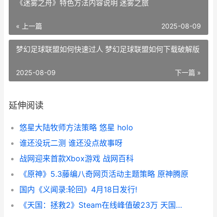
《迷雾之舟》特色方法内容说明 迷雾之旅
« 上一篇
2025-08-09
梦幻足球联盟如何快速过人 梦幻足球联盟如何下载破解版
2025-08-09
下一篇 »
延伸阅读
悠星大陆牧师方法策略 悠星 holo
谁还没玩二测 谁还没点故事呀
战网迎来首款Xbox游戏 战网百科
《原神》5.3藤编八奇网页活动主题策略 原神腾原
国内《义闻录:轮回》4月18日发行!
《天国：拯救2》Steam在线峰值破23万 天国拯救2绝境丧钟攻略