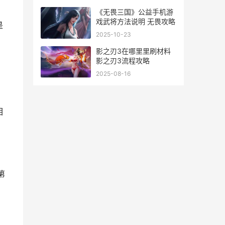
《无畏三国》公益手机游
戏武将方法说明 无畏攻略
是
2025-10-23
影之刃3在哪里里刷材料
影之刃3流程攻略
2025-08-16
相
第