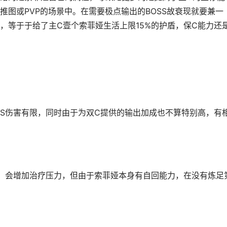
图或PVP的场景中。在需要极点输出的BOSS故衰现就要兼一
，等于于给了主C壹个索菲娅生活上限15%的护盾，保C能力还
SS伤害有限，同时由于为双C提供的输出加成也不算特别高，有
物，会增加治疗压力，但由于索菲娅本身有自回能力，在没有炼足