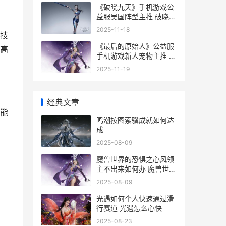
《破晓九天》手机游戏公
益服吴国阵型主推 破晓九
天游戏
2025-11-18
技
《最后的原始人》公益服
高
手机游戏新人宠物主推 最
后的原始人攻略
2025-11-19
经典文章
能
鸣潮按图索骥成就如何达
成
2025-08-09
魔兽世界的恐惧之心风领
主不出来如何办 魔兽世界
恐惧减速计时器怎么用
2025-08-09
光遇如何个人快速通过滑
行赛道 光遇怎么心快
2025-08-23