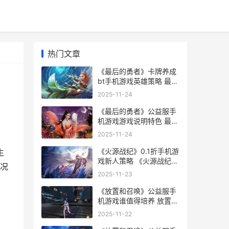
热门文章
《最后的勇者》卡牌养成
bt手机游戏英雄策略 最后
的勇者电影
2025-11-24
《最后的勇者》公益服手
机游戏游戏说明特色 最后
的勇者剧情
2025-11-24
《火源战纪》0.1折手机游
生
戏新人策略 《火源战纪》
况
0.1版本下载
2025-11-23
《放置和召唤》公益服手
机游戏谁值得培养 放置与
召唤游戏攻略
2025-11-22