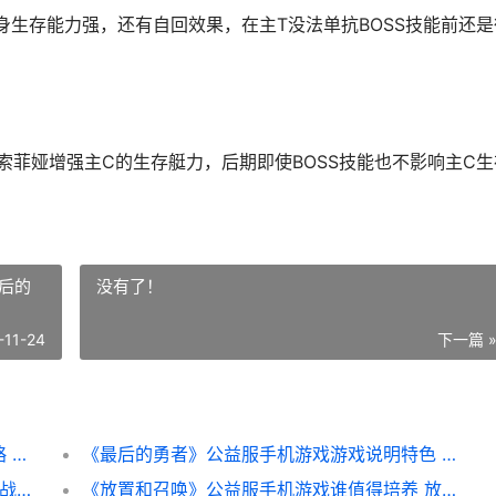
身生存能力强，还有自回效果，在主T没法单抗BOSS技能前还是
索菲娅增强主C的生存艇力，后期即使BOSS技能也不影响主C生
后的
没有了！
-11-24
下一篇 
《最后的勇者》卡牌养成bt手机游戏英雄策略 最后的勇者电影
《最后的勇者》公益服手机游戏游戏说明特色 最后的勇者剧情
《火源战纪》0.1折手机游戏新人策略 《火源战纪》0.1版本下载
《放置和召唤》公益服手机游戏谁值得培养 放置与召唤游戏攻略