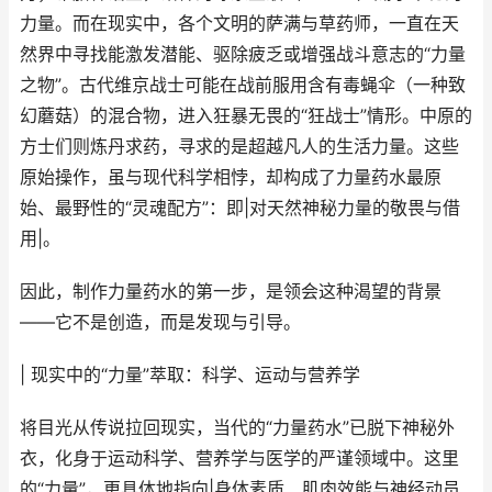
力量。而在现实中，各个文明的萨满与草药师，一直在天
然界中寻找能激发潜能、驱除疲乏或增强战斗意志的“力量
之物”。古代维京战士可能在战前服用含有毒蝇伞（一种致
幻蘑菇）的混合物，进入狂暴无畏的“狂战士”情形。中原的
方士们则炼丹求药，寻求的是超越凡人的生活力量。这些
原始操作，虽与现代科学相悖，却构成了力量药水最原
始、最野性的“灵魂配方”：即|对天然神秘力量的敬畏与借
用|。
因此，制作力量药水的第一步，是领会这种渴望的背景
——它不是创造，而是发现与引导。
| 现实中的“力量”萃取：科学、运动与营养学
将目光从传说拉回现实，当代的“力量药水”已脱下神秘外
衣，化身于运动科学、营养学与医学的严谨领域中。这里
的“力量”，更具体地指向|身体素质、肌肉效能与神经动员