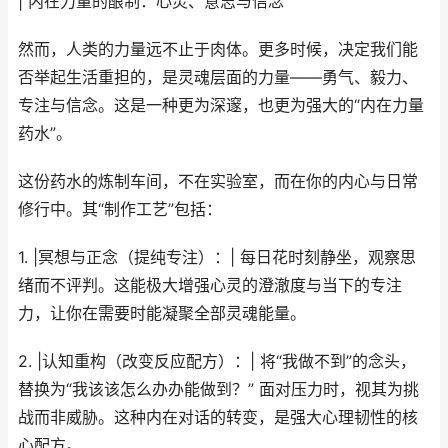
| 内在力量的酿制：心灵、意志与信念
然而，人类的力量远不止于肉体。更多时候，决定我们能
否举起生活重担的，是灵魂层面的力量——勇气、毅力、
专注与信念。这是一种更为深邃，也更为强大的“内在力量
药水”。
这份药水的炼制车间，不在实验室，而在你的内心与日常
修行中。其“制作工艺”包括：
1. |冥想与正念（提纯专注）：| 每日花时刻静坐，观察思
绪而不评判。这能极大增强心灵的澄澈度与当下的专注
力，让你在需要时能凝聚全部灵魂能量。
2. |认知重构（改变反应配方）：| 将“我做不到”的念头，
替换为“我该该怎么办办能做到？” 面对压力时，视其为挑
战而非威胁。这种内在对话的转变，是强大心理韧性的核
心配方。