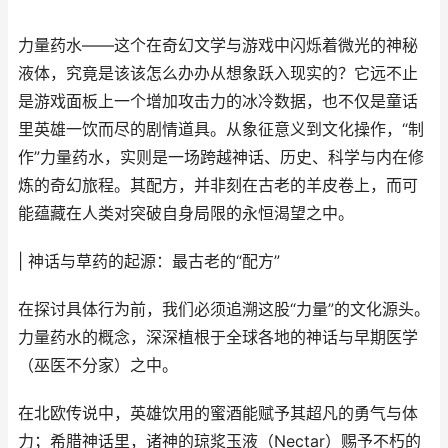
力量药水——这个在奇幻文学与游戏中闪烁着微光的神秘
液体，究竟是该该怎么办办从想象跃入现实的？它远不止
是游戏面板上一个增加攻击力的冰冷数据，也不仅是童话
里英雄一饮而尽的剧情道具。从象征意义到文化操作，“制
作”力量药水，实则是一场跨越神话、历史、科学与内在修
炼的奇幻旅程。其配方，并非刻在古老的羊皮卷上，而可
能蕴藏在人类对突破自身局限的永恒渴望之中。
| 神话与草药的起源：最古老的“配方”
在探讨具体行为前，我们必须追溯这股“力量”的文化源头。
力量药水的概念，深深植根于全球各地的神话与早期医学
（巫医不分家）之中。
在北欧传说中，英雄饮用的蜜酒能赋予其超凡的勇气与体
力；希腊神话里，诸神的琼浆玉液（Nectar）赐予不朽的