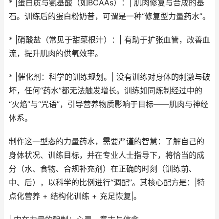
* |蛋白质与氨基酸（如BCAAs）：| 肌肉修复与合成的基
石。训练后的蛋白粉奶昔，可谓是一种“修复型力量药水”。
* |硝酸盐（常见于甜菜根汁）：| 有助于扩张血管，改善血
流，提升肌肉的供氧效率。
* |催化剂：科学的训练规划。| 没有训练对身体的刺激与破
坏，任何“药水”都无法触发增长。训练如同炼制经过中的
“火焰”与“咒语”，引导营养物质影响于目标——肌肉与神经
体系。
制作这一型态的力量药水，需要严谨的智慧：了解自己的
身体状况、训练目标，并在专业人士指导下，将恰当的成
分（水、食物、合规补充剂）在正确的时刻（训练前、
中、后），以科学的比例进行“调配”。其核心配方是：|特
点化营养 + 结构化训练 + 充足恢复|。