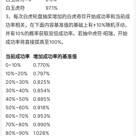
白玉虎符
97.1%
3、每次白虎轮盘抽奖增加的白虎奇珍开始成功率和当前成
功率相关，在下面内容基准值的基础上有±10%随机浮动，
并有10%的概率获取双倍成功率。若抽中虎符·昭瑞，开始
成功率将直接提高至100%。
当前成功率
增加成功率的基准值
0~10%
0.770%
10%~20%
0.797%
20%~30%
0.825%
30%~40%
0.854%
40%~50%
0.885%
50%~60%
0.918%
60%~70%
0.953%
70%~80%
0.990%
80%~90%
1.028%