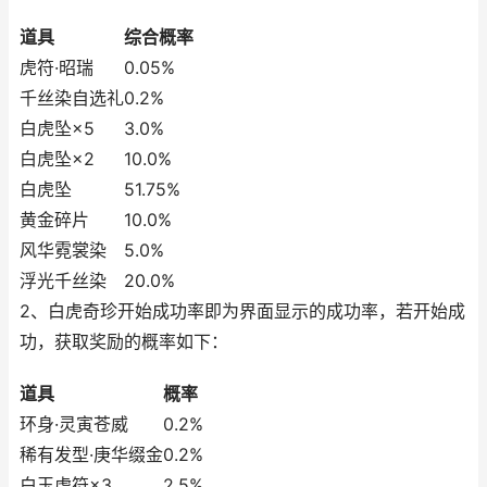
道具
综合概率
虎符·昭瑞
0.05%
千丝染自选礼
0.2%
白虎坠×5
3.0%
白虎坠×2
10.0%
白虎坠
51.75%
黄金碎片
10.0%
风华霓裳染
5.0%
浮光千丝染
20.0%
2、白虎奇珍开始成功率即为界面显示的成功率，若开始成
功，获取奖励的概率如下：
道具
概率
环身·灵寅苍威
0.2%
稀有发型·庚华缀金
0.2%
白玉虎符×3
2.5%