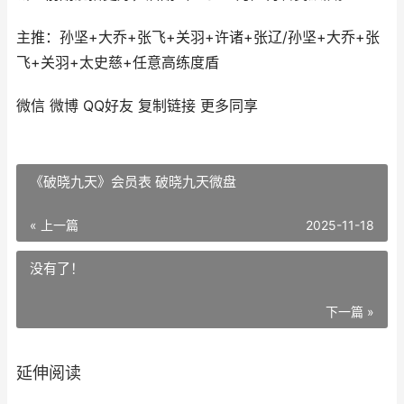
主推：孙坚+大乔+张飞+关羽+许诸+张辽/孙坚+大乔+张
飞+关羽+太史慈+任意高练度盾
微信
微博
QQ好友
复制链接
更多同享
《破晓九天》会员表 破晓九天微盘
« 上一篇
2025-11-18
没有了！
下一篇 »
延伸阅读