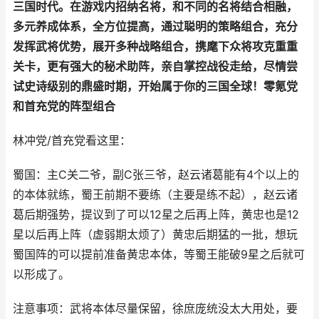
三国时代。在游戏内招纳名将，和不同的名将结合相融，
多元养成体系，全方位提高，通过聪明的策略组合，充分
发挥武将优势，展开多种战略组合，携麾下众将攻克重重
关卡，更有强大的秘术助阵，亲自掌控战役走给，尽情尝
试史诗级别的鼎盛时期，开始属于你的三国全球！
零氪党
和首充党的阵型组合
林冲党/首充党看这里：
蜀国：主C关二爷，副C张三爷，赵云诸葛能有4个以上的
的本体就练，蜀王前期不要练（主要是练不起），赵云诸
葛后期强势，提议到了可以12星之后再上阵，黄忠也是12
星以后再上阵（虚弱期太烦了）黄忠后期猛的一批，想玩
蜀国阵的可以提前准备黄忠本体，等蜀王能破9星之后就可
以形成了。
注意事项：武将本体尽量保留，徐庶庞统没太大用处，要