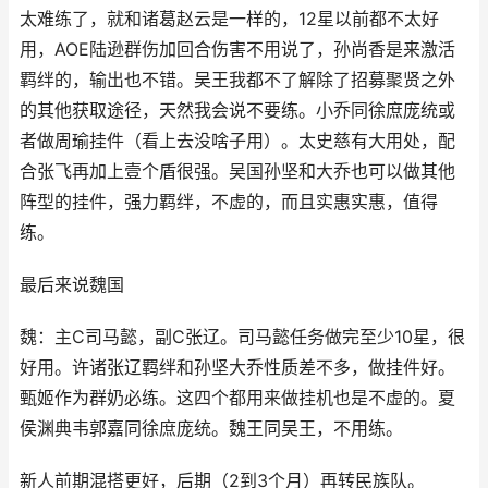
太难练了，就和诸葛赵云是一样的，12星以前都不太好
用，AOE陆逊群伤加回合伤害不用说了，孙尚香是来激活
羁绊的，输出也不错。吴王我都不了解除了招募聚贤之外
的其他获取途径，天然我会说不要练。小乔同徐庶庞统或
者做周瑜挂件（看上去没啥子用）。太史慈有大用处，配
合张飞再加上壹个盾很强。吴国孙坚和大乔也可以做其他
阵型的挂件，强力羁绊，不虚的，而且实惠实惠，值得
练。
最后来说魏国
魏：主C司马懿，副C张辽。司马懿任务做完至少10星，很
好用。许诸张辽羁绊和孙坚大乔性质差不多，做挂件好。
甄姬作为群奶必练。这四个都用来做挂机也是不虚的。夏
侯渊典韦郭嘉同徐庶庞统。魏王同吴王，不用练。
新人前期混搭更好，后期（2到3个月）再转民族队。