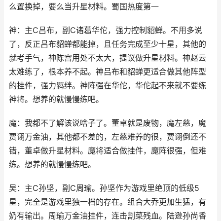
么置换掉，要么当升星材料。蜀国热度第一
神：主C吕布，副C诸葛华佗，强力控制貂蝉。不用多说
了，反正吕布貂蝉都能掉，且任务完成至少十星，其他的
就考手气，神陈宫用处不太大，提议做升星材料。神赵云
太难练了，根本养不起。神吕布和貂蝉更适合做其他阵型
的挂件，强力羁绊。神阵强在华佗，华佗起不来就不要练
神将。想养的就慢慢练吧。
魔：我都不了解该说啥子了。董卓就是废物，魔左慈，魔
贾诩万金油，其他都不差的，左慈难养的很，贾诩倒还不
错，董卓做升星材料。魔将适合做挂件，魔阵很强，但难
练。想养的就慢慢练吧。
吴：主C孙坚，副C周瑜。孙坚作为游戏里绝顶的低级5
星，完全是游戏里独一档的存在。组合大乔更加生猛，有
奶有输出。周瑜万金油挂件，连击割菜残血。陆逊孙尚香