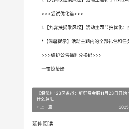
>>>尝试优化篇>>>
1.【九霄扶摇乘风起】活动主题节拍优化：由
*【温馨提示】活动主题内的全部礼包和任务
>>>维护公告福利兑换码>>>
一雷惊蛰始
《偃武》123区备战：新鲜赏金服11月23日开始
什么意思
« 上一篇
2025
延伸阅读