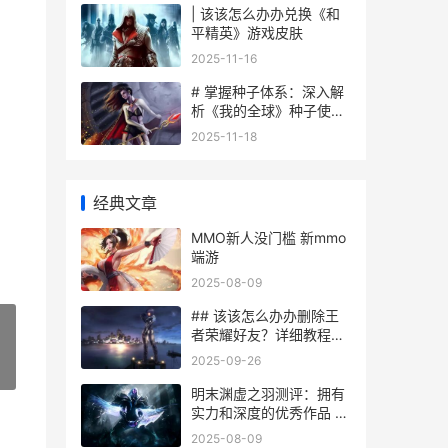
| 该该怎么办办兑换《和
平精英》游戏皮肤
2025-11-16
# 掌握种子体系：深入解
析《我的全球》种子使用
技巧
2025-11-18
经典文章
MMO新人没门槛 新mmo
端游
2025-08-09
## 该该怎么办办删除王
者荣耀好友？详细教程来
啦！
2025-09-26
»
明末渊虚之羽测评：拥有
实力和深度的优秀作品 明
末,渊虚之羽
2025-08-09