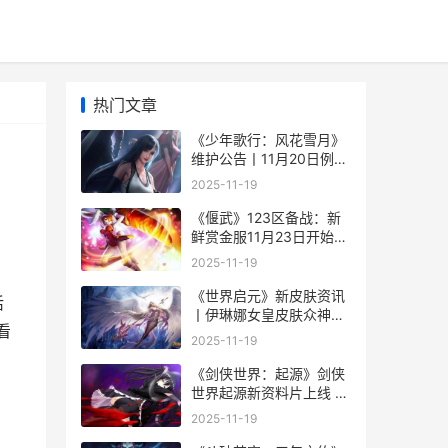
热门文章
《少年歌行：风花雪月》
维护公告丨11月20日例行
维护公告 少年歌行风花雪
2025-11-19
月篇免费观看全集
《偃武》123区备战：新
鲜赏金服11月23日开始
偃武什么意思
2025-11-19
《世界启元》新皮肤资讯
活
丨伊琳娜女皇皮肤众神之
看
后马上登场 《世界启元》
2025-11-19
新旧对比
《剑侠世界：起源》剑侠
世界起源新资料片上线 剑
侠世界起源
2025-11-19