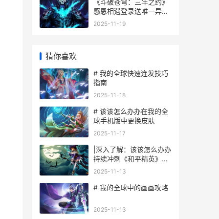
《斗破苍穹：三年之约》
感恩相遇登录送唯一异宝
。
斗破苍穹三年之约
2025-11-19
猜你喜欢
# 我的全球快速连发技巧
指南
2025-11-18
# 该该怎么办办在我的全
球手机版中更换皮肤
2025-11-17
|深入了解：该该怎么办办
持续冲刺《和平精英》：
高效提升技巧与心态调整|
2025-11-13
# 我的全球中的画画攻略
2025-11-13