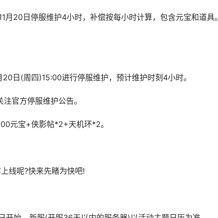
11月20日停服维护4小时，补偿按每小时计算，包含元宝和道具
0日(周四)15:00进行停服维护，预计维护时刻4小时。
注官方停服维护公告。
元宝+侠影帖*2+天机环*2。
线呢?快来先睹为快吧!
日开始，新服(开服36天以内的服务器)以活动主题日历为准。