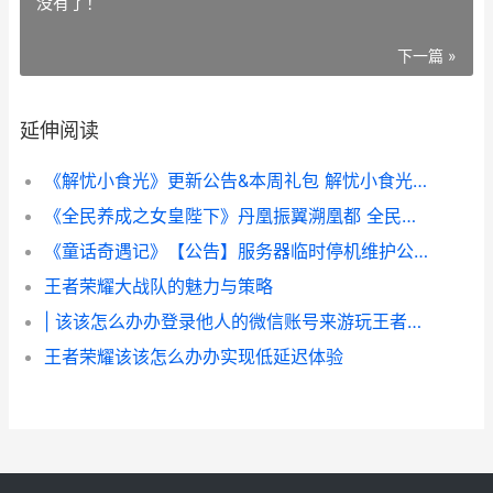
没有了！
下一篇 »
延伸阅读
《解忧小食光》更新公告&本周礼包 解忧小食光绮遇怎么解锁
《全民养成之女皇陛下》丹凰振翼溯凰都 全民养成之女皇陛下
《童话奇遇记》【公告】服务器临时停机维护公告 童话奇境
王者荣耀大战队的魅力与策略
| 该该怎么办办登录他人的微信账号来游玩王者荣耀
王者荣耀该该怎么办办实现低延迟体验