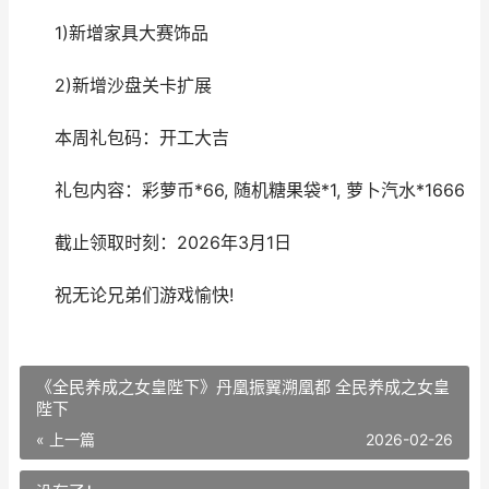
1)新增家具大赛饰品
2)新增沙盘关卡扩展
本周礼包码：开工大吉
礼包内容：彩萝币*66, 随机糖果袋*1, 萝卜汽水*1666
截止领取时刻：2026年3月1日
祝无论兄弟们游戏愉快!
《全民养成之女皇陛下》丹凰振翼溯凰都 全民养成之女皇
陛下
« 上一篇
2026-02-26