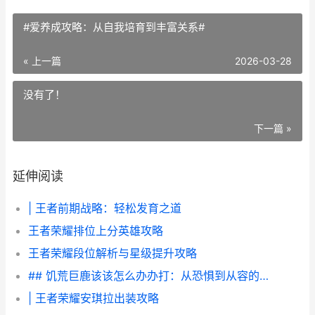
#爱养成攻略：从自我培育到丰富关系#
« 上一篇
2026-03-28
没有了！
下一篇 »
延伸阅读
| 王者前期战略：轻松发育之道
王者荣耀排位上分英雄攻略
王者荣耀段位解析与星级提升攻略
## 饥荒巨鹿该该怎么办办打：从恐惧到从容的完全生存指南
| 王者荣耀安琪拉出装攻略