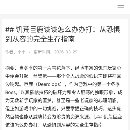
## 饥荒巨鹿该该怎么办办打：从恐惧
到从容的完全生存指南
作者：
小小
•
更新时间：2026-03-29
摘要：当冬季的第一片雪花落下，经验丰富的饥荒玩家心
中便会升起一丝警觉——那个令人战栗的低语声即将在耳
边响起。巨鹿（Deerclops），作为游戏中的第一个冬季
Boss，以其摧枯拉朽的破坏力和令人胆寒的独眼形象，成
为无数新手玩家的噩梦，甚至是一些老玩家的心理阴影。
但正如游戏中的一切挑战，只要掌握正确的技巧，这头庞
然巨物也能从威胁转变为珍贵的资源来源。|,## 饥荒巨鹿
该该怎么办办打：从恐惧到从容的完全生存指南