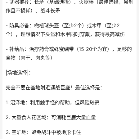
- 武器推荐：长矛（基础选择）、火腿棒（最佳选择，易制
作且不损耗）、战斗长矛
- 防具必备：橄榄球头盔（至少2个）或木甲（至少2
个），理想情况下头盔和木甲同时穿戴，获得最高减伤
- 补给品：治疗药膏或蜂蜜绷带（15-20个为宜），足够的
食物（肉干、肉丸等）
|场地选择|：
完全不要在基地附近迎战巨鹿！最佳选择是：
1. 沼泽地：利用触手怪的帮助，但风险较高
2. 大量食人花区域：可消耗巨鹿大量血量
3. 空旷地：避免战斗中被地形卡住