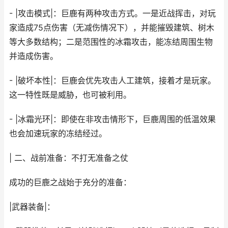
- |攻击模式|：巨鹿有两种攻击方式。一是近战挥击，对玩
家造成75点伤害（无减伤情况下），并能摧毁建筑、树木
等大多数结构；二是范围性的冰霜攻击，能冻结周围生物
并造成伤害。
- |破坏本性|：巨鹿会优先攻击人工建筑，接着才是玩家。
这一特性既是威胁，也可被利用。
- |冰霜光环|：即使在非攻击情形下，巨鹿周围的低温效果
也会加速玩家的冻结经过。
| 二、战前准备：不打无准备之仗
成功的巨鹿之战始于充分的准备：
|武器装备|：