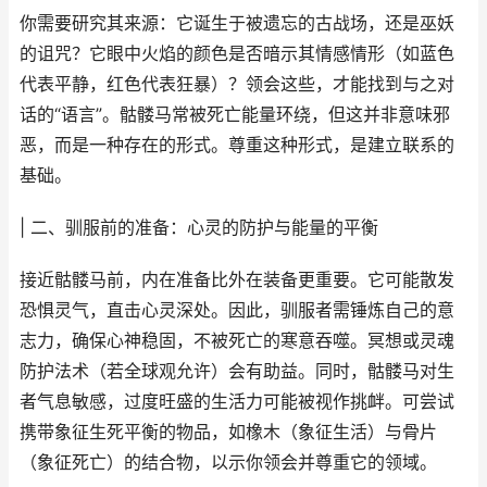
你需要研究其来源：它诞生于被遗忘的古战场，还是巫妖
的诅咒？它眼中火焰的颜色是否暗示其情感情形（如蓝色
代表平静，红色代表狂暴）？领会这些，才能找到与之对
话的“语言”。骷髅马常被死亡能量环绕，但这并非意味邪
恶，而是一种存在的形式。尊重这种形式，是建立联系的
基础。
| 二、驯服前的准备：心灵的防护与能量的平衡
接近骷髅马前，内在准备比外在装备更重要。它可能散发
恐惧灵气，直击心灵深处。因此，驯服者需锤炼自己的意
志力，确保心神稳固，不被死亡的寒意吞噬。冥想或灵魂
防护法术（若全球观允许）会有助益。同时，骷髅马对生
者气息敏感，过度旺盛的生活力可能被视作挑衅。可尝试
携带象征生死平衡的物品，如橡木（象征生活）与骨片
（象征死亡）的结合物，以示你领会并尊重它的领域。