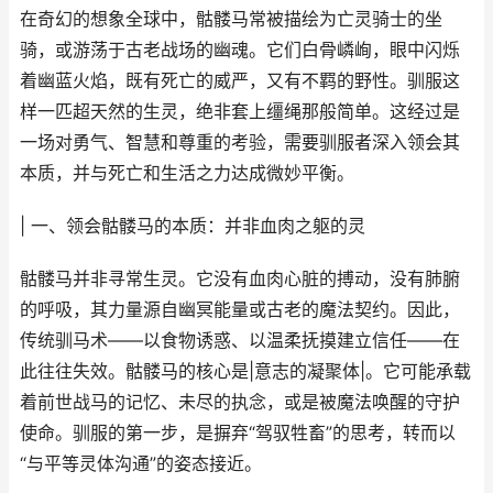
在奇幻的想象全球中，骷髅马常被描绘为亡灵骑士的坐
骑，或游荡于古老战场的幽魂。它们白骨嶙峋，眼中闪烁
着幽蓝火焰，既有死亡的威严，又有不羁的野性。驯服这
样一匹超天然的生灵，绝非套上缰绳那般简单。这经过是
一场对勇气、智慧和尊重的考验，需要驯服者深入领会其
本质，并与死亡和生活之力达成微妙平衡。
| 一、领会骷髅马的本质：并非血肉之躯的灵
骷髅马并非寻常生灵。它没有血肉心脏的搏动，没有肺腑
的呼吸，其力量源自幽冥能量或古老的魔法契约。因此，
传统驯马术——以食物诱惑、以温柔抚摸建立信任——在
此往往失效。骷髅马的核心是|意志的凝聚体|。它可能承载
着前世战马的记忆、未尽的执念，或是被魔法唤醒的守护
使命。驯服的第一步，是摒弃“驾驭牲畜”的思考，转而以
“与平等灵体沟通”的姿态接近。