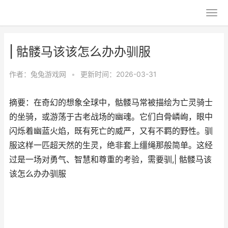
| 骷髅马该该怎么办办驯服
作者：
兔兔游戏网
•
更新时间：2026-03-31
摘要：在奇幻的想象全球中，骷髅马常被描绘为亡灵骑士
的坐骑，或游荡于古老战场的幽魂。它们白骨嶙峋，眼中
闪烁着幽蓝火焰，既有死亡的威严，又有不羁的野性。驯
服这样一匹超天然的生灵，绝非套上缰绳那般简单。这经
过是一场对勇气、智慧和尊重的考验，需要驯,| 骷髅马该
该怎么办办驯服