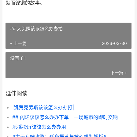
默而铿锵的故事。
## 大头照该该怎么办办拍
« 上一篇
2026-03-30
没有了！
下一篇 »
延伸阅读
|饥荒克劳斯该该怎么办办打|
## 闪送该该怎么办办下单：一场城市的即时交响
乐播投屏该该怎么办办用
#古云有螭攻略：任务概览与核心机制解析#