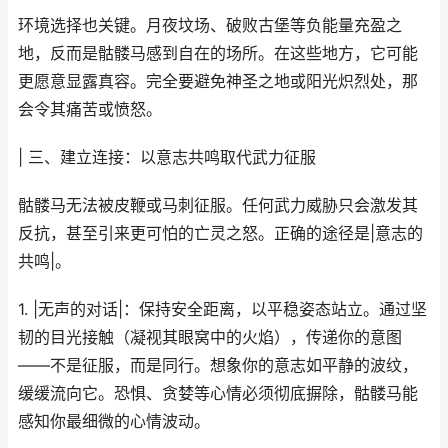
环境选择也关键。月夜坟场、破败古堡等负能量充盈之
地，反而是骷髅马感到自在的场所。在这些地方，它可能
更愿意显露真容。完全要避免神圣之地或阳光炽烈处，那
会令其痛苦或愤怒。
| 三、建立连接：以意志共鸣取代武力征服
骷髅马无法被皮鞭或马刺征服。任何武力威胁只会激发其
反抗，甚至引来更可怕的亡灵之怒。正确的途径是|意志的
共鸣|。
1. |无声的对话|：保持安全距离，以平稳姿态站立。通过坚
韧的目光接触（凝视其眼窝中的火焰），传递你的意图
——不是征服，而是同行。想象你的意志如平静的波纹，
缓缓流向它。恐惧、贪婪等心情必须彻底摒除，骷髅马能
感知你最细微的心情波动。