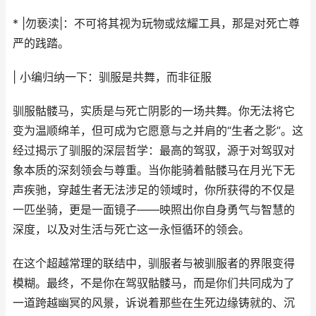
* |勿亵渎|：不可将其视为玩物或炫耀工具，那是对死亡尊
严的践踏。
| 小编归纳一下：驯服是共舞，而非征服
驯服骷髅马，实质是与死亡阴影的一场共舞。你无法将它
变为温顺绵羊，但可成为它愿意与之并肩的“生者之影”。这
经过揭示了驯服的深层哲学：最高的驾驭，源于对驾驭对
象本质的深刻领会与尊重。当你能骑着骷髅马在月光下无
声疾驰，穿越生者无法涉足的领域时，你所获得的不仅是
一匹坐骑，更是一面镜子——映照出你自身勇气与智慧的
深度，以及对生活与死亡这一永恒循环的领会。
在这个超越常理的联结中，驯服者与被驯服者的界限变得
模糊。最终，不是你在驾驭骷髅马，而是你们共同成为了
一道跨越幽冥的风景，诉说着那些在生死边缘铸就的、沉