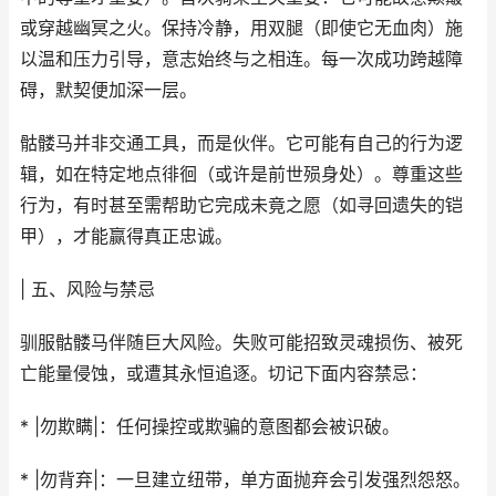
或穿越幽冥之火。保持冷静，用双腿（即使它无血肉）施
以温和压力引导，意志始终与之相连。每一次成功跨越障
碍，默契便加深一层。
骷髅马并非交通工具，而是伙伴。它可能有自己的行为逻
辑，如在特定地点徘徊（或许是前世殒身处）。尊重这些
行为，有时甚至需帮助它完成未竟之愿（如寻回遗失的铠
甲），才能赢得真正忠诚。
| 五、风险与禁忌
驯服骷髅马伴随巨大风险。失败可能招致灵魂损伤、被死
亡能量侵蚀，或遭其永恒追逐。切记下面内容禁忌：
* |勿欺瞒|：任何操控或欺骗的意图都会被识破。
* |勿背弃|：一旦建立纽带，单方面抛弃会引发强烈怨怒。