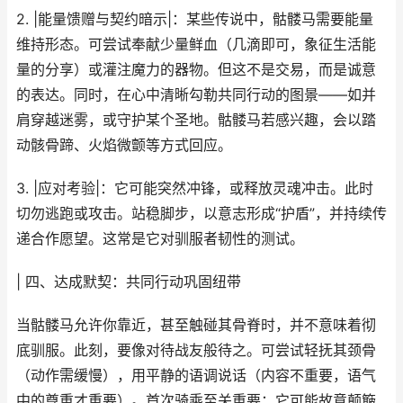
2. |能量馈赠与契约暗示|：某些传说中，骷髅马需要能量
维持形态。可尝试奉献少量鲜血（几滴即可，象征生活能
量的分享）或灌注魔力的器物。但这不是交易，而是诚意
的表达。同时，在心中清晰勾勒共同行动的图景——如并
肩穿越迷雾，或守护某个圣地。骷髅马若感兴趣，会以踏
动骸骨蹄、火焰微颤等方式回应。
3. |应对考验|：它可能突然冲锋，或释放灵魂冲击。此时
切勿逃跑或攻击。站稳脚步，以意志形成“护盾”，并持续传
递合作愿望。这常是它对驯服者韧性的测试。
| 四、达成默契：共同行动巩固纽带
当骷髅马允许你靠近，甚至触碰其骨脊时，并不意味着彻
底驯服。此刻，要像对待战友般待之。可尝试轻抚其颈骨
（动作需缓慢），用平静的语调说话（内容不重要，语气
中的尊重才重要）。首次骑乘至关重要：它可能故意颠簸