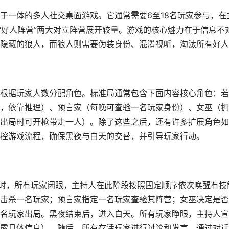
于一体的多人社交桌面游戏。它通常需要6至18名玩家参与，在
“好人阵营”两大对立阵营展开较量。游戏的核心魅力在于信息不
隐藏的狼人，而狼人则需要伪装身份、混淆视听，淘汰所有好人
根据玩家人数分配角色。标准局通常包含下面内容核心角色：若
，依靠推理）、预言家（每晚可查验一名玩家身份）、女巫（拥
出局时可开枪带走一人）。除了这些之后，还有许多扩展角色如
控游戏流程，确保黑夜与白天的交替，并引导玩家行动。
此时，所有玩家闭眼，主持人在此阶段按照固定顺序依次唤醒有技
击杀一名玩家；预言家指定一名玩家查验其阵营；女巫决定是否
名玩家出局。黑夜结束后，进入白天。所有玩家睁眼，主持人宣
露具体信息）。随后，所有存活玩家进行讨论和发言，通过对话