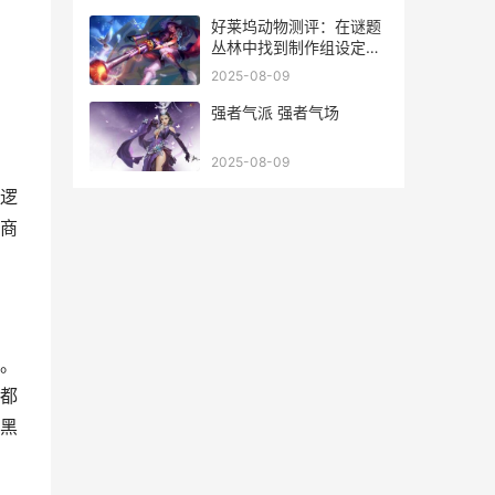
好莱坞动物测评：在谜题
丛林中找到制作组设定的
唯一解法 好莱坞动物人
2025-08-09
强者气派 强者气场
2025-08-09
逻
商
。
都
黑