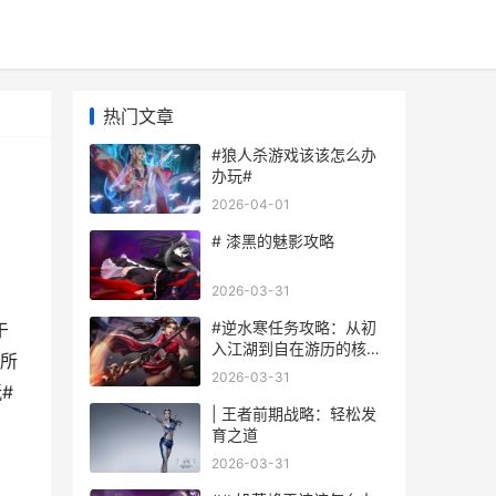
热门文章
#狼人杀游戏该该怎么办
办玩#
2026-04-01
# 漆黑的魅影攻略
2026-03-31
#逆水寒任务攻略：从初
于
入江湖到自在游历的核心
所
指南#
2026-03-31
#
| 王者前期战略：轻松发
育之道
2026-03-31