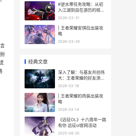
#逆水寒任务攻略：从初
入江湖到自在游历的核心
指南#
2026-03-31
| 王者荣耀安琪拉出装攻
略
2026-03-29
言
扮
经典文章
谎
络
深入了解：与基友共创伟
大：王者荣耀的好友添加
攻略
2026-02-18
| 王者荣耀的肉装出装攻
略
2026-02-14
《远征OL》十六周年一路
有你 远征ol官网活动
2025-08-20