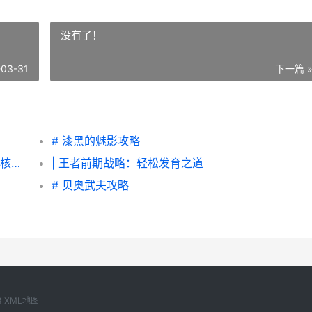
没有了！
-03-31
下一篇 
# 漆黑的魅影攻略
#逆水寒任务攻略：从初入江湖到自在游历的核心指南#
| 王者前期战略：轻松发育之道
# 贝奥武夫攻略
3
XML地图