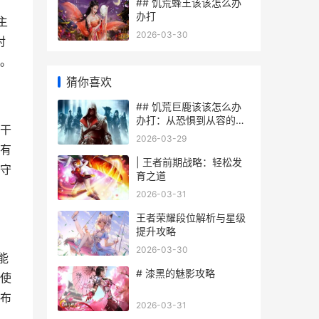
## 饥荒蜂王该该怎么办
办打
主
2026-03-30
对
。
猜你喜欢
## 饥荒巨鹿该该怎么办
办打：从恐惧到从容的完
干
全生存指南
2026-03-29
有
| 王者前期战略：轻松发
守
育之道
2026-03-31
王者荣耀段位解析与星级
提升攻略
2026-03-30
能
# 漆黑的魅影攻略
使
布
2026-03-31
、