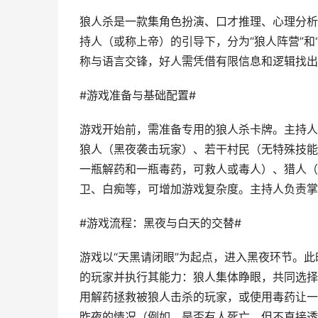
狼人杀是一款集角色扮演、口才推理、心理分析
持人（或称上帝）的引导下，分为“狼人阵营”和
称与语言交锋，好人需凭借有限信息和逻辑找出
#游戏准备与基础配置#
游戏开始前，需准备专用的狼人杀卡牌。主持人
狼人（黑夜袭击玩家）、若干村民（无特殊技能
一瓶解药和一瓶毒药，可救人或毒人）、猎人（
卫、白痴等，可增加游戏复杂度。主持人负责掌
#游戏流程：黑夜与白天的交替#
游戏以“天黑请闭眼”为起点，进入黑夜环节。
的玩家并执行其能力：狼人集体睁眼，共同选择
用解药拯救被狼人击杀的玩家，或使用毒药让一
昨夜的情况（例如，是否有人死亡，但不直接透