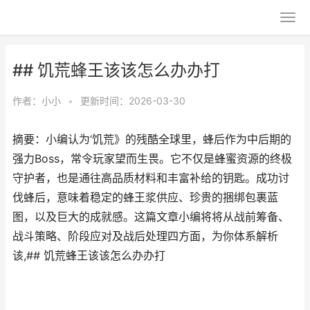
## 饥荒蜂王该该怎么办办打
作者：
小小
•
更新时间：2026-03-30
摘要：小编认为‘饥荒》的残酷全球里，蜂后作为中后期的
强力Boss，常令玩家望而生畏。它不仅是蜂蜜资源的终极
守护者，也是通往高品质材料和丰富补给的钥匙。成功讨
伐蜂后，意味着稳定的蜂王浆供应、珍贵的捆绑包裹蓝
图，以及巨大的成就感。这篇文章小编将将从战前筹备、
战斗策略、阶段应对及战后处理四方面，为你体系解析
该,## 饥荒蜂王该该怎么办办打