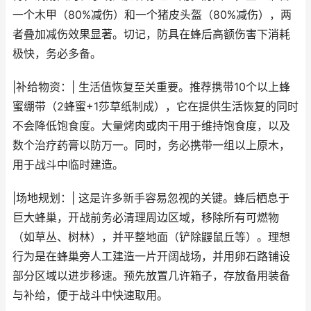
一个木甲（80%减伤）和一个猪皮头盔（80%减伤），两
者叠加减伤效果显著。切记，防具在蜂后高额伤害下消耗
极快，务必多备。
|补给物资：| 生活值恢复至关重要。推荐携带10个以上蜂
蜜绷带（2蜂蜜+1莎草纸制成），它在提供生活恢复的同时
不会降低饱食度。大量烤肉或肉干用于维持饱食度，以及
数个治疗药膏以防万一。同时，务必携带一组以上原木，
用于战斗中临时建造。
|场地规划：| 这是许多新手容易忽视的关键。蜂后栖息于
巨大蜂巢，开战前务必清理周边区域，移除所有可燃物
（如草丛、树林），并平整地面（铲除鼹鼠丘等）。理想
行为是在蜂巢旁人工建造一片开阔战场，并用卵石路铺设
部分区域以进步移速。预先放置几许箱子，存放备用装备
与补给，便于战斗中快速取用。