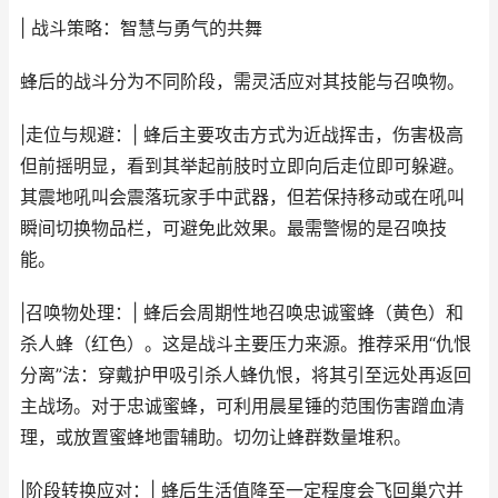
| 战斗策略：智慧与勇气的共舞
蜂后的战斗分为不同阶段，需灵活应对其技能与召唤物。
|走位与规避：| 蜂后主要攻击方式为近战挥击，伤害极高
但前摇明显，看到其举起前肢时立即向后走位即可躲避。
其震地吼叫会震落玩家手中武器，但若保持移动或在吼叫
瞬间切换物品栏，可避免此效果。最需警惕的是召唤技
能。
|召唤物处理：| 蜂后会周期性地召唤忠诚蜜蜂（黄色）和
杀人蜂（红色）。这是战斗主要压力来源。推荐采用“仇恨
分离”法：穿戴护甲吸引杀人蜂仇恨，将其引至远处再返回
主战场。对于忠诚蜜蜂，可利用晨星锤的范围伤害蹭血清
理，或放置蜜蜂地雷辅助。切勿让蜂群数量堆积。
|阶段转换应对：| 蜂后生活值降至一定程度会飞回巢穴并