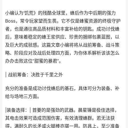
小编认为‘饥荒》的残酷全球里，蜂后作为中后期的强力
Boss，常令玩家望而生畏。它不仅是蜂蜜资源的终极守护
者，也是通往高品质材料和丰富补给的钥匙。成功讨伐蜂
后，意味着稳定的蜂王浆供应、珍贵的捆绑包裹蓝图，以
及巨大的成就感。这篇文章小编将将从战前筹备、战斗策
略、阶段应对及战后处理四方面，为你体系解析该该怎么
办办击败这位“甜蜜的暴君”。
| 战前筹备：决胜于千里之外
充分的准备是成功讨伐蜂后的基石，具体可分为装备、补
给与场地三方面。
|装备选择：| 首要的是强劲的武器。晨星锤是极佳选择，
其电击效果可造成范围伤害，有效清理蜂群。若无法获
得，满耐久的长矛或火腿棒亦堪一用。防具上，至少准备