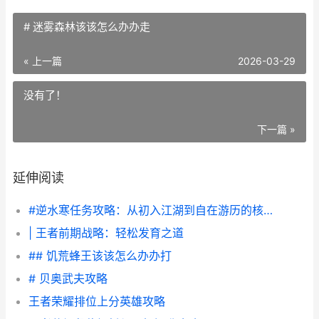
# 迷雾森林该该怎么办办走
« 上一篇
2026-03-29
没有了！
下一篇 »
延伸阅读
#逆水寒任务攻略：从初入江湖到自在游历的核心指南#
| 王者前期战略：轻松发育之道
## 饥荒蜂王该该怎么办办打
# 贝奥武夫攻略
王者荣耀排位上分英雄攻略