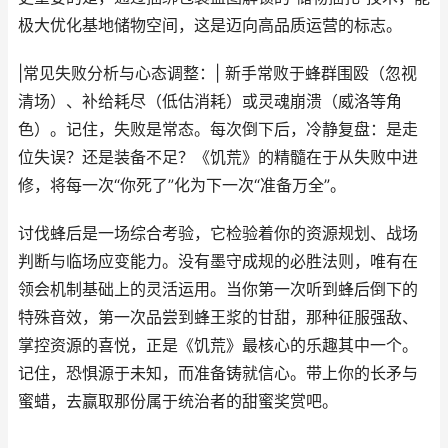
极大优化基地储物空间，这是迈向高品质运营的标志。
|常见失败分析与心态调整：| 新手常败于蜂群围殴（忽视
清场）、补给耗尽（低估消耗）或灵魂崩溃（威洛等角
色）。记住，失败是常态。每次倒下后，冷静复盘：是走
位失误？还是装备不足？《饥荒》的精髓在于从失败中进
修，将每一次“你死了”化为下一次“准备万全”。
讨伐蜂后是一场综合考验，它检验着你的资源规划、战场
判断与临场应变能力。没有墨守成规的必胜法则，唯有在
领会机制基础上的灵活运用。当你第一次听到蜂后倒下的
特殊音效，第一次品尝到蜂王浆的甘甜，那种征服强敌、
掌控资源的喜悦，正是《饥荒》最核心的乐趣其中一个。
记住，恐惧源于未知，而准备铸就信心。带上你的长矛与
蜜蜡，去赢取那份属于统治者的甜蜜奖赏吧。