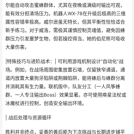
尔能自动攻击蜜蜂群体，尤其在夜晚或满级时输出可观，
能有效分担清场压力。机器人WX-78在升级后极高的三维
属性容错率极高。威尔逊虽无特长，但其平衡性恰恰适合
新手练习。对于威洛，需极其谨慎控制灵魂值，避免因蜂
群压力引发噩梦生物，但若操控得当，她的伯尼熊可吸收
大量伤害。
|特殊技巧与进阶战术：| 可利用游戏机制设计“自动化”战
场。例如，在战场周围密集放置石墙，仅留狭窄通道，通
道内放置大量狗牙陷阱或荆棘陷阱，能将蜂后与蜂群分离
并消耗其有生力量。联机版中，队友分工（一人风筝蜂
群、一人专注输出Boss）效果显著。亦可使用唤星法杖或
冰魔杖进行控制，创造安全输出环境。
| 战后处理与资源循环
胜利并非终点，妥善的善后能为下次挑战与长期进步铺平